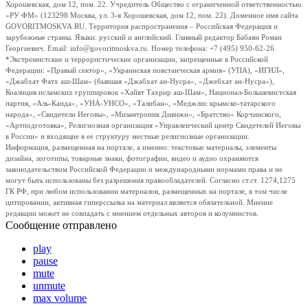
Хорошевская, дом 12, пом. 22. Учредитель Общество с ограниченной ответственностью
«РУ ФМ» (123298 Москва, ул. 3-я Хорошевская, дом 12, пом. 22). Доменное имя сайта
GOVORITMOSKVA.RU. Территория распространения – Российская Федерация и
зарубежные страны. Языки: русский и английский. Главный редактор Бабаян Роман
Георгиевич. Email: info@govoritmoskva.ru. Номер телефона: +7 (495) 950-62-26
*Экстремистские и террористические организации, запрещенные в Российской
Федерации: «Правый сектор», «Украинская повстанческая армия» (УПА), «ИГИЛ»,
«Джабхат Фатх аш-Шам» (бывшая «Джабхат ан-Нусра», «Джебхат ан-Нусра»),
Коалиция исламских группировок «Хайят Тахрир аш-Шам», Национал-Большевистская
партия, «Аль-Каида», «УНА-УНСО», «Талибан», «Меджлис крымско-татарского
народа», «Свидетели Иеговы», «Мизантропик Дивижн», «Братство» Корчинского,
«Артподготовка», Религиозная организация «Управленческий центр Свидетелей Иеговы
в России» и входящие в ее структуру местные религиозные организации.
Информация, размещенная на портале, а именно: текстовые материалы, элементы
дизайна, логотипы, товарные знаки, фотографии, видео и аудио охраняются
законодательством Российской Федерации и международными нормами права и не
могут быть использованы без разрешения правообладателей. Согласно ст.ст. 1274,1275
ГК РФ, при любом использовании материалов, размещенных на портале, в том числе
цитировании, активная гиперссылка на материал является обязательной. Мнение
редакции может не совпадать с мнением отдельных авторов и колумнистов.
Сообщение отправлено
play
pause
mute
unmute
max volume