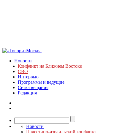
Новости
Конфликт на Ближнем Востоке
СВО
Интервью
Программы и ведущие
Сетка вещания
Редакция
Новости
Палестино-израильский конфликт