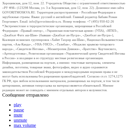
Хорошевская, дом 12, пом. 22. Учредитель Общество с ограниченной ответственностью
«РУ ФМ» (123298 Москва, ул. 3-я Хорошевская, дом 12, пом. 22). Доменное имя сайта
GOVORITMOSKVA.RU. Территория распространения – Российская Федерация и
зарубежные страны. Языки: русский и английский. Главный редактор Бабаян Роман
Георгиевич. Email: info@govoritmoskva.ru. Номер телефона: +7 (495) 950-62-26
*Экстремистские и террористические организации, запрещенные в Российской
Федерации: «Правый сектор», «Украинская повстанческая армия» (УПА), «ИГИЛ»,
«Джабхат Фатх аш-Шам» (бывшая «Джабхат ан-Нусра», «Джебхат ан-Нусра»),
Коалиция исламских группировок «Хайят Тахрир аш-Шам», Национал-Большевистская
партия, «Аль-Каида», «УНА-УНСО», «Талибан», «Меджлис крымско-татарского
народа», «Свидетели Иеговы», «Мизантропик Дивижн», «Братство» Корчинского,
«Артподготовка», Религиозная организация «Управленческий центр Свидетелей Иеговы
в России» и входящие в ее структуру местные религиозные организации.
Информация, размещенная на портале, а именно: текстовые материалы, элементы
дизайна, логотипы, товарные знаки, фотографии, видео и аудио охраняются
законодательством Российской Федерации и международными нормами права и не
могут быть использованы без разрешения правообладателей. Согласно ст.ст. 1274,1275
ГК РФ, при любом использовании материалов, размещенных на портале, в том числе
цитировании, активная гиперссылка на материал является обязательной. Мнение
редакции может не совпадать с мнением отдельных авторов и колумнистов.
Сообщение отправлено
play
pause
mute
unmute
max volume