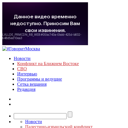
Новости
Конфликт на Ближнем Востоке
СВО
Интервью
Программы и ведущие
Сетка вещания
Редакция
Новости
Палестино-израильский конфликт