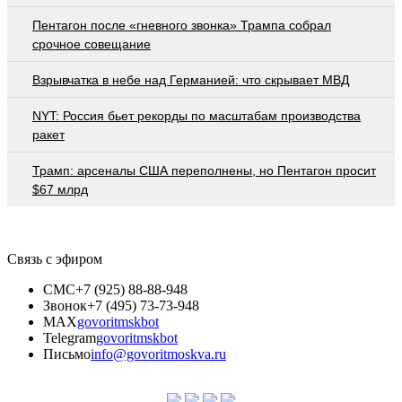
Пентагон после «гневного звонка» Трампа собрал
срочное совещание
Взрывчатка в небе над Германией: что скрывает МВД
NYT: Россия бьет рекорды по масштабам производства
ракет
Трамп: арсеналы США переполнены, но Пентагон просит
$67 млрд
Связь с эфиром
СМС
+7 (925) 88-88-948
Звонок
+7 (495) 73-73-948
MAX
govoritmskbot
Telegram
govoritmskbot
Письмо
info@govoritmoskva.ru