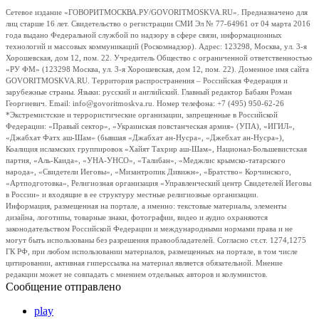
Сетевое издание «ГОВОРИТМОСКВА.РУ/GOVORITMOSKVA.RU». Предназначено для
лиц старше 16 лет. Свидетельство о регистрации СМИ Эл № 77-64961 от 04 марта 2016
года выдано Федеральной службой по надзору в сфере связи, информационных
технологий и массовых коммуникаций (Роскомнадзор). Адрес: 123298, Москва, ул. 3-я
Хорошевская, дом 12, пом. 22. Учредитель Общество с ограниченной ответственностью
«РУ ФМ» (123298 Москва, ул. 3-я Хорошевская, дом 12, пом. 22). Доменное имя сайта
GOVORITMOSKVA.RU. Территория распространения – Российская Федерация и
зарубежные страны. Языки: русский и английский. Главный редактор Бабаян Роман
Георгиевич. Email: info@govoritmoskva.ru. Номер телефона: +7 (495) 950-62-26
*Экстремистские и террористические организации, запрещенные в Российской
Федерации: «Правый сектор», «Украинская повстанческая армия» (УПА), «ИГИЛ»,
«Джабхат Фатх аш-Шам» (бывшая «Джабхат ан-Нусра», «Джебхат ан-Нусра»),
Коалиция исламских группировок «Хайят Тахрир аш-Шам», Национал-Большевистская
партия, «Аль-Каида», «УНА-УНСО», «Талибан», «Меджлис крымско-татарского
народа», «Свидетели Иеговы», «Мизантропик Дивижн», «Братство» Корчинского,
«Артподготовка», Религиозная организация «Управленческий центр Свидетелей Иеговы
в России» и входящие в ее структуру местные религиозные организации.
Информация, размещенная на портале, а именно: текстовые материалы, элементы
дизайна, логотипы, товарные знаки, фотографии, видео и аудио охраняются
законодательством Российской Федерации и международными нормами права и не
могут быть использованы без разрешения правообладателей. Согласно ст.ст. 1274,1275
ГК РФ, при любом использовании материалов, размещенных на портале, в том числе
цитировании, активная гиперссылка на материал является обязательной. Мнение
редакции может не совпадать с мнением отдельных авторов и колумнистов.
Сообщение отправлено
play