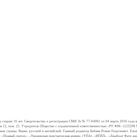
ше 16 лет. Свидетельство о регистрации СМИ Эл № 77-64961 от 04 марта 2016 года вы
ом 12, пом. 22. Учредитель Общество с ограниченной ответственностью «РУ ФМ» (123298 Мо
траны. Языки: русский и английский. Главный редактор Бабаян Роман Георгиевич. Email:
и: «Правый сектор», «Украинская повстанческая армия» (УПА), «ИГИЛ», «Джабхат Фатх а