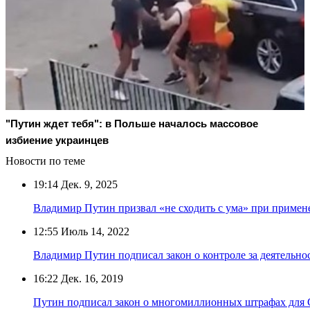
"Путин ждет тебя": в Польше началось массовое
избиение украинцев
Новости по теме
19:14
Дек. 9, 2025
Владимир Путин призвал «не сходить с ума» при примене
12:55
Июль 14, 2022
Владимир Путин подписал закон о контроле за деятельно
16:22
Дек. 16, 2019
Путин подписал закон о многомиллионных штрафах для