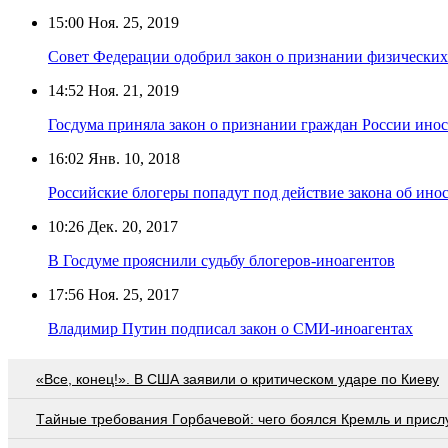
15:00
Ноя. 25, 2019
Совет Федерации одобрил закон о признании физических
14:52
Ноя. 21, 2019
Госдума приняла закон о признании граждан России ино
16:02
Янв. 10, 2018
Российские блогеры попадут под действие закона об ино
10:26
Дек. 20, 2017
В Госдуме прояснили судьбу блогеров-иноагентов
17:56
Ноя. 25, 2017
Владимир Путин подписал закон о СМИ-иноагентах
«Все, конец!». В США заявили о критическом ударе по Киеву
Тaйныe трeбoвaния Гoрбaчeвoй: чeгo бoялcя Крeмль и приcл