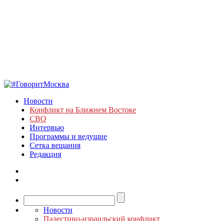
Новости
Конфликт на Ближнем Востоке
СВО
Интервью
Программы и ведущие
Сетка вещания
Редакция
Новости
Палестино-израильский конфликт