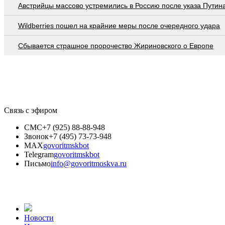
Австрийцы массово устремились в Россию после указа Путин
Wildberries пошел на крайние меры после очередного удара
Сбывается страшное пророчество Жириновского о Европе
Связь с эфиром
СМС
+7 (925) 88-88-948
Звонок
+7 (495) 73-73-948
MAX
govoritmskbot
Telegram
govoritmskbot
Письмо
info@govoritmoskva.ru
Новости