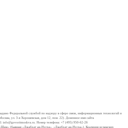
дано Федеральной службой по надзору в сфере связи, информационных технологий и
сква, ул. 3-я Хорошевская, дом 12, пом. 22). Доменное имя сайта
 info@govoritmoskva.ru. Номер телефона: +7 (495) 950-62-26
ш-Шам» (бывшая «Джабхат ан-Нусра», «Джебхат ан-Нусра»), Коалиция исламских