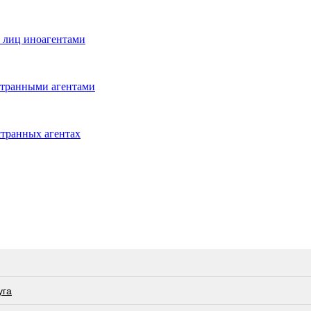
 лиц иноагентами
странными агентами
странных агентах
угa