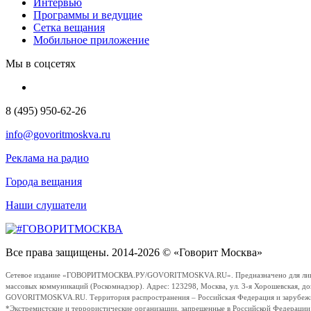
Интервью
Программы и ведущие
Сетка вещания
Мобильное приложение
Мы в соцсетях
8 (495) 950-62-26
info@govoritmoskva.ru
Реклама на радио
Города вещания
Наши слушатели
Все права защищены. 2014-2026 © «Говорит Москва»
Сетевое издание «ГОВОРИТМОСКВА.РУ/GOVORITMOSKVA.RU». Предназначено для лиц стар
массовых коммуникаций (Роскомнадзор). Адрес: 123298, Москва, ул. 3-я Хорошевская, д
GOVORITMOSKVA.RU. Территория распространения – Российская Федерация и зарубежные с
*Экстремистские и террористические организации, запрещенные в Российской Федераци