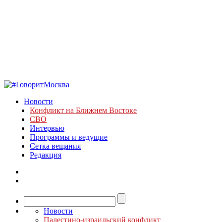
Новости
Конфликт на Ближнем Востоке
СВО
Интервью
Программы и ведущие
Сетка вещания
Редакция
Новости
Палестино-израильский конфликт