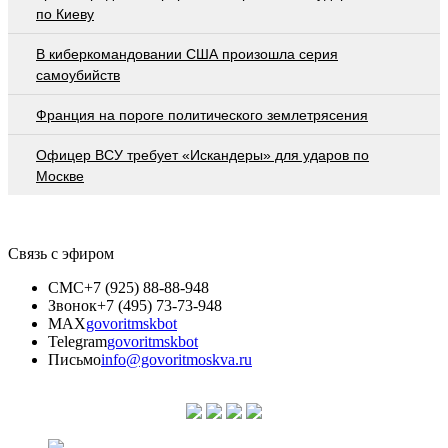
по Киеву
В киберкомандовании США произошла серия
самоубийств
Франция на пороге политического землетрясения
Офицер ВСУ требует «Искандеры» для ударов по
Москве
Связь с эфиром
СМС
+7 (925) 88-88-948
Звонок
+7 (495) 73-73-948
MAX
govoritmskbot
Telegram
govoritmskbot
Письмо
info@govoritmoskva.ru