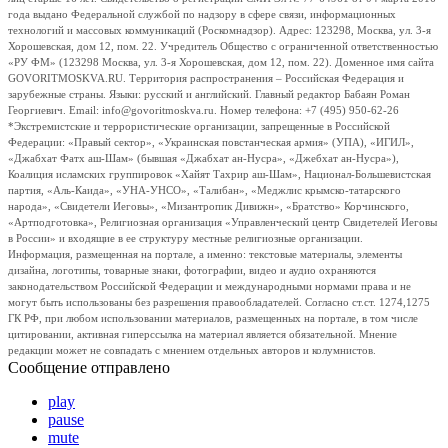
года выдано Федеральной службой по надзору в сфере связи, информационных
технологий и массовых коммуникаций (Роскомнадзор). Адрес: 123298, Москва, ул. 3-я
Хорошевская, дом 12, пом. 22. Учредитель Общество с ограниченной ответственностью
«РУ ФМ» (123298 Москва, ул. 3-я Хорошевская, дом 12, пом. 22). Доменное имя сайта
GOVORITMOSKVA.RU. Территория распространения – Российская Федерация и
зарубежные страны. Языки: русский и английский. Главный редактор Бабаян Роман
Георгиевич. Email: info@govoritmoskva.ru. Номер телефона: +7 (495) 950-62-26
*Экстремистские и террористические организации, запрещенные в Российской
Федерации: «Правый сектор», «Украинская повстанческая армия» (УПА), «ИГИЛ»,
«Джабхат Фатх аш-Шам» (бывшая «Джабхат ан-Нусра», «Джебхат ан-Нусра»),
Коалиция исламских группировок «Хайят Тахрир аш-Шам», Национал-Большевистская
партия, «Аль-Каида», «УНА-УНСО», «Талибан», «Меджлис крымско-татарского
народа», «Свидетели Иеговы», «Мизантропик Дивижн», «Братство» Корчинского,
«Артподготовка», Религиозная организация «Управленческий центр Свидетелей Иеговы
в России» и входящие в ее структуру местные религиозные организации.
Информация, размещенная на портале, а именно: текстовые материалы, элементы
дизайна, логотипы, товарные знаки, фотографии, видео и аудио охраняются
законодательством Российской Федерации и международными нормами права и не
могут быть использованы без разрешения правообладателей. Согласно ст.ст. 1274,1275
ГК РФ, при любом использовании материалов, размещенных на портале, в том числе
цитировании, активная гиперссылка на материал является обязательной. Мнение
редакции может не совпадать с мнением отдельных авторов и колумнистов.
Сообщение отправлено
play
pause
mute