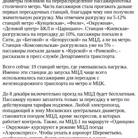
диаметры повлияли на перераспределение пассажиропотока
столичного метро. Часть пассажиров стала проезжать дальше
первых пересадочных станций, благодаря чему они получили
значительную разгрузку. Мы отмечаем разгрузку на 5-12%
станций метро «Кунцевская», «Фили», «Окружная»,
«Деловой центр» БКЛ и «Царицыно». Станция «Киевская»
разгрузилась на пересадку до 10%, пассажиры поехали в
Сити, до «Беговой» и «Белорусской» на МЦД, а не на метро.
Станция «Комсомольская» разгрузилась уже на 5% –
пассажиры поехали дальше к «Курской» и «Римской», -
рассказали в пресс-службе Департамента транспорта.
Всего сейчас 19 станций метро, где уменьшилась нагрузка.
Именно эти станции до запуска МЦД чаще всего
использовались пассажирами для пересадок с
железнодорожного транспорта на метро и МЦК.
До 8 декабря включительно проезд на МЦД будет бесплатным.
Пассажиру нужно заплатить только за пересадку в метро по
действующим тарифам подземки. Любой электропоезд,
попадающий в зону Московских центральных диаметров,
становится поездом МЦД, кроме экспрессов, в которых
работает контроль. Также, на МЦД-1 на маршруте «Одинцово
– Окружная» курсируют в режиме МЦД поезда
«Аэроэкспресс». Чтобы уехать в аэропорт Шереметьево,