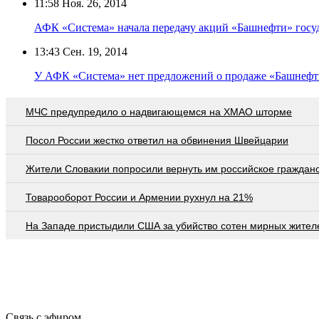
11:58
Ноя. 26, 2014
АФК «Система» начала передачу акций «Башнефти» госу
13:43
Сен. 19, 2014
У АФК «Система» нет предложений о продаже «Башнефт
МЧС предупредило о надвигающемся на ХМАО шторме
Посол России жестко ответил на обвинения Швейцарии
Жители Словакии попросили вернуть им российское граждан
Товарооборот России и Армении рухнул на 21%
На Западе пристыдили США за убийство сотен мирных жител
Связь с эфиром