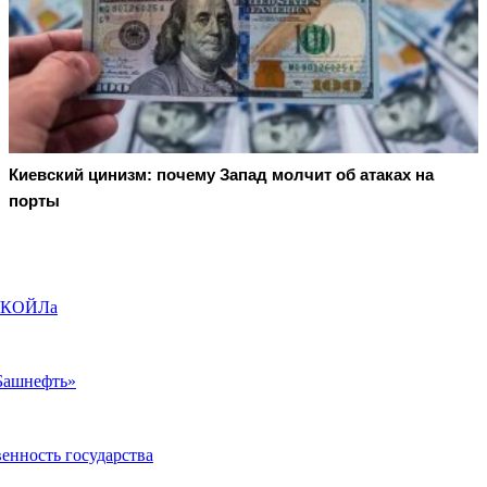
Киевский цинизм: почему Запад молчит об атаках на
порты
ЛУКОЙЛа
Башнефть»
енность государства