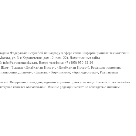
дано Федеральной службой по надзору в сфере связи, информационных технологий и
сква, ул. 3-я Хорошевская, дом 12, пом. 22). Доменное имя сайта
 info@govoritmoskva.ru. Номер телефона: +7 (495) 950-62-26
ш-Шам» (бывшая «Джабхат ан-Нусра», «Джебхат ан-Нусра»), Коалиция исламских
изантропик Дивижн», «Братство» Корчинского, «Артподготовка», Религиозная
ссийской Федерации и международными нормами права и не могут быть использованы без
материал является обязательной. Мнение редакции может не совпадать с мнением