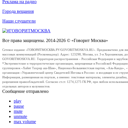
Реклама на радио
Города вещания
Наши слушатели
Все права защищены. 2014-2026 © «Говорит Москва»
Сетевое издание «ГОВОРИТМОСКВА.РУ/GOVORITMOSKVA.RU». Предназначено для лиц стар
массовых коммуникаций (Роскомнадзор). Адрес: 123298, Москва, ул. 3-я Хорошевская, д
GOVORITMOSKVA.RU. Территория распространения – Российская Федерация и зарубежные с
*Экстремистские и террористические организации, запрещенные в Российской Федераци
группировок «Хайят Тахрир аш-Шам», Национал-Большевистская партия, «Аль-Каида», 
организация «Управленческий центр Свидетелей Иеговы в России» и входящие в ее струк
Информация, размещенная на портале, а именно: текстовые материалы, элементы дизайна
разрешения правообладателей. Согласно ст.ст. 1274,1275 ГК РФ, при любом использовани
отдельных авторов и колумнистов.
Сообщение отправлено
play
pause
mute
unmute
max volume