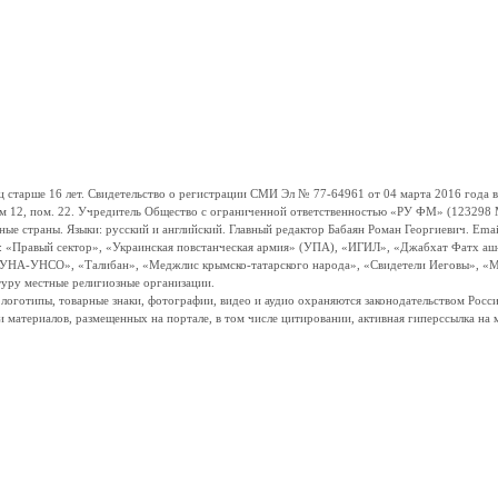
ше 16 лет. Свидетельство о регистрации СМИ Эл № 77-64961 от 04 марта 2016 года вы
ом 12, пом. 22. Учредитель Общество с ограниченной ответственностью «РУ ФМ» (123298 Мо
траны. Языки: русский и английский. Главный редактор Бабаян Роман Георгиевич. Email:
и: «Правый сектор», «Украинская повстанческая армия» (УПА), «ИГИЛ», «Джабхат Фатх а
«УНА-УНСО», «Талибан», «Меджлис крымско-татарского народа», «Свидетели Иеговы», «М
туру местные религиозные организации.
, логотипы, товарные знаки, фотографии, видео и аудио охраняются законодательством Ро
и материалов, размещенных на портале, в том числе цитировании, активная гиперссылка на 