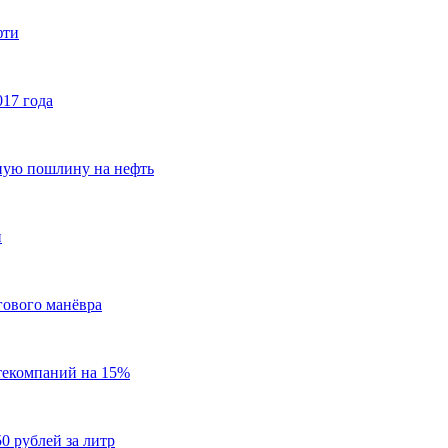
фти
017 года
ную пошлину на нефть
и
гового манёвра
текомпаний на 15%
0 рублей за литр