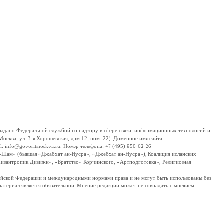
дано Федеральной службой по надзору в сфере связи, информационных технологий и
сква, ул. 3-я Хорошевская, дом 12, пом. 22). Доменное имя сайта
 info@govoritmoskva.ru. Номер телефона: +7 (495) 950-62-26
ш-Шам» (бывшая «Джабхат ан-Нусра», «Джебхат ан-Нусра»), Коалиция исламских
изантропик Дивижн», «Братство» Корчинского, «Артподготовка», Религиозная
ссийской Федерации и международными нормами права и не могут быть использованы без
материал является обязательной. Мнение редакции может не совпадать с мнением