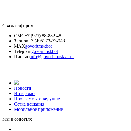
Связь с эфиром
СМС
+7 (925) 88-88-948
Звонок
+7 (495) 73-73-948
MAX
govoritmskbot
Telegram
govoritmskbot
Письмо
info@govoritmoskva.ru
Новости
Интервью
Программы и ведущие
Сетка вещания
Мобильное приложение
Мы в соцсетях