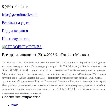
8 (495) 950-62-26
info@govoritmoskva.ru
Реклама на радио
Города вещания
Наши слушатели
Все права защищены. 2014-2026 © «Говорит Москва»
Сетевое издание «ГОВОРИТМОСКВА.РУ/GOVORITMOSKVA.RU». Предназначено для лиц стар
массовых коммуникаций (Роскомнадзор). Адрес: 123298, Москва, ул. 3-я Хорошевская, д
GOVORITMOSKVA.RU. Территория распространения – Российская Федерация и зарубежные с
*Экстремистские и террористические организации, запрещенные в Российской Федераци
группировок «Хайят Тахрир аш-Шам», Национал-Большевистская партия, «Аль-Каида», 
организация «Управленческий центр Свидетелей Иеговы в России» и входящие в ее струк
Информация, размещенная на портале, а именно: текстовые материалы, элементы дизайна
разрешения правообладателей. Согласно ст.ст. 1274,1275 ГК РФ, при любом использовани
отдельных авторов и колумнистов.
Сообщение отправлено
play