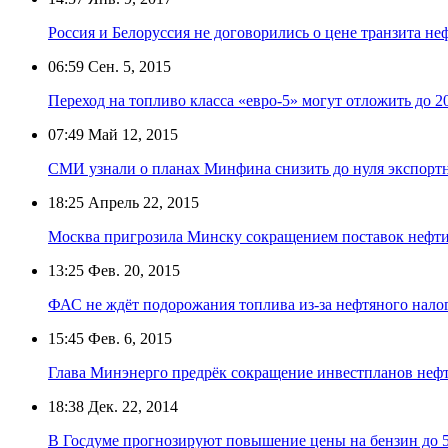
Россия и Белоруссия не договорились о цене транзита не
06:59
Сен. 5, 2015
Переход на топливо класса «евро-5» могут отложить до 2
07:49
Май 12, 2015
СМИ узнали о планах Минфина снизить до нуля экспорт
18:25
Апрель 22, 2015
Москва пригрозила Минску сокращением поставок нефт
13:25
Фев. 20, 2015
ФАС не ждёт подорожания топлива из-за нефтяного нало
15:45
Фев. 6, 2015
Глава Минэнерго предрёк сокращение инвестпланов неф
18:38
Дек. 22, 2014
В Госдуме прогнозируют повышение цены на бензин до 5