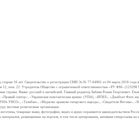
ше 16 лет. Свидетельство о регистрации СМИ Эл № 77-64961 от 04 марта 2016 года вы
ом 12, пом. 22. Учредитель Общество с ограниченной ответственностью «РУ ФМ» (123298 Мо
траны. Языки: русский и английский. Главный редактор Бабаян Роман Георгиевич. Email:
и: «Правый сектор», «Украинская повстанческая армия» (УПА), «ИГИЛ», «Джабхат Фатх а
«УНА-УНСО», «Талибан», «Меджлис крымско-татарского народа», «Свидетели Иеговы», «М
туру местные религиозные организации.
, логотипы, товарные знаки, фотографии, видео и аудио охраняются законодательством Ро
и материалов, размещенных на портале, в том числе цитировании, активная гиперссылка на 