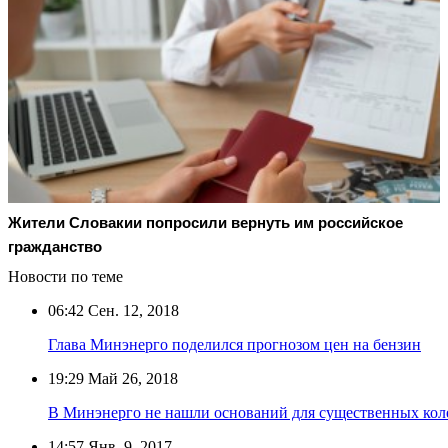
Жители Словакии попросили вернуть им российское
гражданство
Новости по теме
06:42
Сен. 12, 2018
Глава Минэнерго поделился прогнозом цен на бензин
19:29
Май 26, 2018
В Минэнерго не нашли оснований для существенных кол
14:57
Янв. 9, 2017