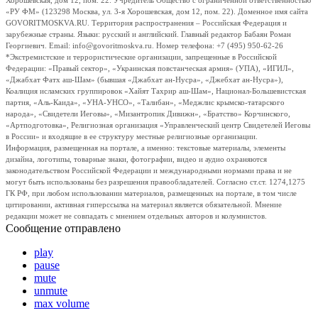
Хорошевская, дом 12, пом. 22. Учредитель Общество с ограниченной ответственностью
«РУ ФМ» (123298 Москва, ул. 3-я Хорошевская, дом 12, пом. 22). Доменное имя сайта
GOVORITMOSKVA.RU. Территория распространения – Российская Федерация и
зарубежные страны. Языки: русский и английский. Главный редактор Бабаян Роман
Георгиевич. Email: info@govoritmoskva.ru. Номер телефона: +7 (495) 950-62-26
*Экстремистские и террористические организации, запрещенные в Российской
Федерации: «Правый сектор», «Украинская повстанческая армия» (УПА), «ИГИЛ»,
«Джабхат Фатх аш-Шам» (бывшая «Джабхат ан-Нусра», «Джебхат ан-Нусра»),
Коалиция исламских группировок «Хайят Тахрир аш-Шам», Национал-Большевистская
партия, «Аль-Каида», «УНА-УНСО», «Талибан», «Меджлис крымско-татарского
народа», «Свидетели Иеговы», «Мизантропик Дивижн», «Братство» Корчинского,
«Артподготовка», Религиозная организация «Управленческий центр Свидетелей Иеговы
в России» и входящие в ее структуру местные религиозные организации.
Информация, размещенная на портале, а именно: текстовые материалы, элементы
дизайна, логотипы, товарные знаки, фотографии, видео и аудио охраняются
законодательством Российской Федерации и международными нормами права и не
могут быть использованы без разрешения правообладателей. Согласно ст.ст. 1274,1275
ГК РФ, при любом использовании материалов, размещенных на портале, в том числе
цитировании, активная гиперссылка на материал является обязательной. Мнение
редакции может не совпадать с мнением отдельных авторов и колумнистов.
Сообщение отправлено
play
pause
mute
unmute
max volume