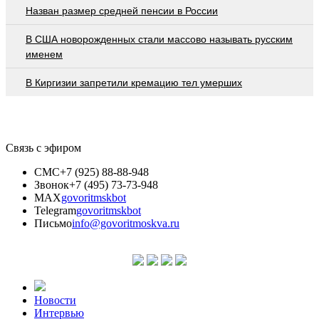
Назван размер средней пенсии в России
В США новорожденных стали массово называть русским
именем
В Киргизии запретили кремацию тел умерших
Связь с эфиром
СМС
+7 (925) 88-88-948
Звонок
+7 (495) 73-73-948
MAX
govoritmskbot
Telegram
govoritmskbot
Письмо
info@govoritmoskva.ru
Новости
Интервью