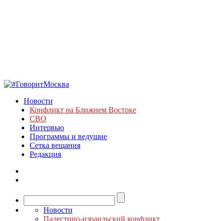
Новости
Конфликт на Ближнем Востоке
СВО
Интервью
Программы и ведущие
Сетка вещания
Редакция
Новости
Палестино-израильский конфликт