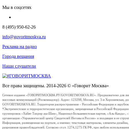
Мы в соцсетях
8 (495) 950-62-26
info@govoritmoskva.ru
Реклама на радио
Города вещания
Наши слушатели
Все права защищены. 2014-2026 © «Говорит Москва»
Сетевое издание «ГОВОРИТМОСКВА.РУ/GOVORITMOSKVA.RU». Предназначено для лиц стар
массовых коммуникаций (Роскомнадзор). Адрес: 123298, Москва, ул. 3-я Хорошевская, д
GOVORITMOSKVA.RU. Территория распространения – Российская Федерация и зарубежные с
*Экстремистские и террористические организации, запрещенные в Российской Федераци
группировок «Хайят Тахрир аш-Шам», Национал-Большевистская партия, «Аль-Каида», 
организация «Управленческий центр Свидетелей Иеговы в России» и входящие в ее струк
Информация, размещенная на портале, а именно: текстовые материалы, элементы дизайна
разрешения правообладателей. Согласно ст.ст. 1274,1275 ГК РФ, при любом использовани