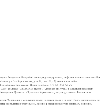
дано Федеральной службой по надзору в сфере связи, информационных технологий и
сква, ул. 3-я Хорошевская, дом 12, пом. 22). Доменное имя сайта
 info@govoritmoskva.ru. Номер телефона: +7 (495) 950-62-26
ш-Шам» (бывшая «Джабхат ан-Нусра», «Джебхат ан-Нусра»), Коалиция исламских
изантропик Дивижн», «Братство» Корчинского, «Артподготовка», Религиозная
ссийской Федерации и международными нормами права и не могут быть использованы без
материал является обязательной. Мнение редакции может не совпадать с мнением