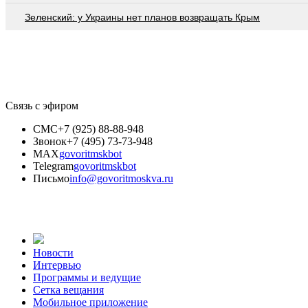
Зеленский: у Украины нет планов возвращать Крым
Связь с эфиром
СМС
+7 (925) 88-88-948
Звонок
+7 (495) 73-73-948
MAX
govoritmskbot
Telegram
govoritmskbot
Письмо
info@govoritmoskva.ru
Новости
Интервью
Программы и ведущие
Сетка вещания
Мобильное приложение