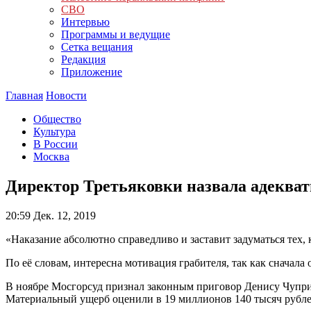
СВО
Интервью
Программы и ведущие
Сетка вещания
Редакция
Приложение
Главная
Новости
Общество
Культура
В России
Москва
Директор Третьяковки назвала адеква
20:59
Дек. 12, 2019
«Наказание абсолютно справедливо и заставит задуматься тех, 
По её словам, интересна мотивация грабителя, так как сначала о
В ноябре Мосгорсуд признал законным приговор Денису Чупри
Материальный ущерб оценили в 19 миллионов 140 тысяч рубл