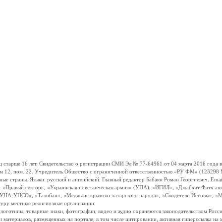
ше 16 лет. Свидетельство о регистрации СМИ Эл № 77-64961 от 04 марта 2016 года вы
ом 12, пом. 22. Учредитель Общество с ограниченной ответственностью «РУ ФМ» (123298 Мо
траны. Языки: русский и английский. Главный редактор Бабаян Роман Георгиевич. Email:
и: «Правый сектор», «Украинская повстанческая армия» (УПА), «ИГИЛ», «Джабхат Фатх а
«УНА-УНСО», «Талибан», «Меджлис крымско-татарского народа», «Свидетели Иеговы», «М
туру местные религиозные организации.
, логотипы, товарные знаки, фотографии, видео и аудио охраняются законодательством Ро
и материалов, размещенных на портале, в том числе цитировании, активная гиперссылка на 