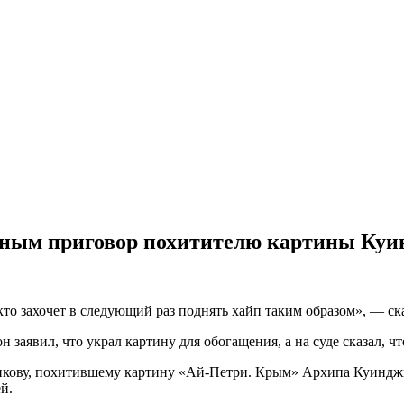
тным приговор похитителю картины Ку
кто захочет в следующий раз поднять хайп таким образом», — ск
н заявил, что украл картину для обогащения, а на суде сказал, ч
кову, похитившему картину «Ай-Петри. Крым» Архипа Куинджи 
ей.