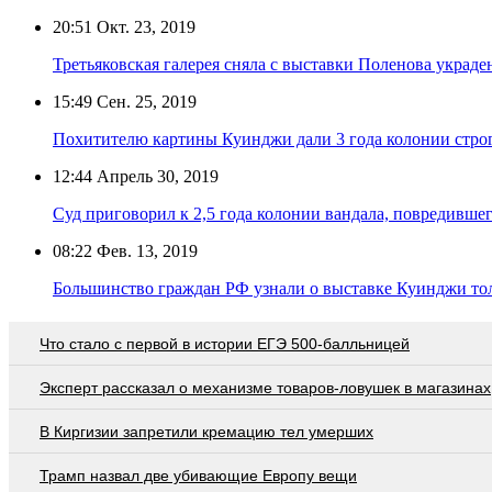
20:51
Окт. 23, 2019
Третьяковская галерея сняла с выставки Поленова украд
15:49
Сен. 25, 2019
Похитителю картины Куинджи дали 3 года колонии стро
12:44
Апрель 30, 2019
Суд приговорил к 2,5 года колонии вандала, повредившег
08:22
Фев. 13, 2019
Большинство граждан РФ узнали о выставке Куинджи то
Что стало с первой в истории ЕГЭ 500-балльницей
Эксперт рассказал о механизме товаров-ловушек в магазинах
В Киргизии запретили кремацию тел умерших
Трамп назвал две убивающие Европу вещи