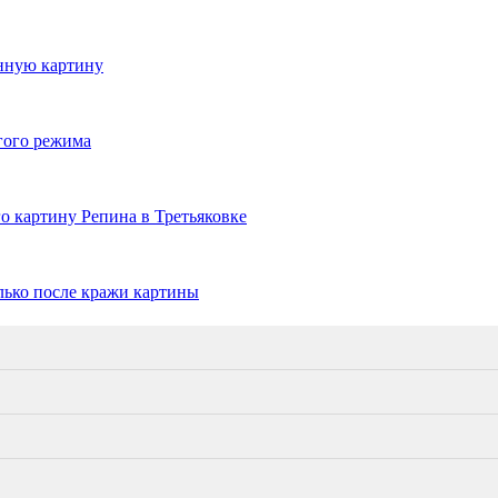
енную картину
гого режима
о картину Репина в Третьяковке
лько после кражи картины