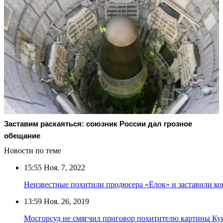
Заставим раскаяться: союзник России дал грозное
обещание
Новости по теме
15:55
Ноя. 7, 2022
Неизвестные похитили продюсера «Ёлок» и заставили коп
13:59
Ноя. 26, 2019
Мосгорсуд не смягчил приговор похитителю картины К