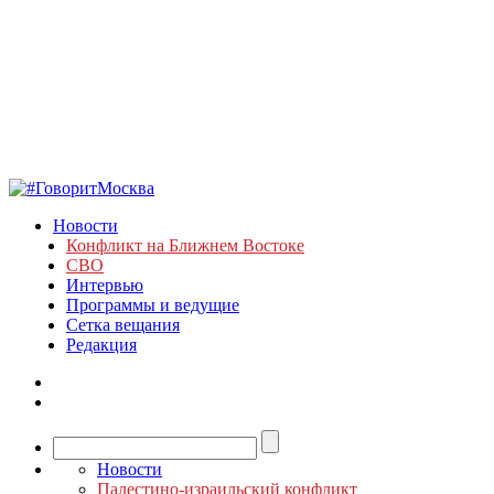
Новости
Конфликт на Ближнем Востоке
СВО
Интервью
Программы и ведущие
Сетка вещания
Редакция
Новости
Палестино-израильский конфликт