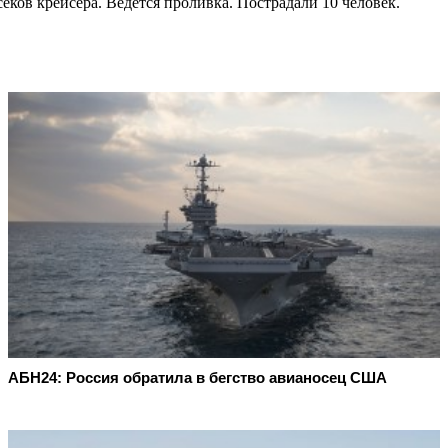
секов крейсера. Ведётся проливка. Пострадали 10 человек.
АБН24: Россия обратила в бегство авианосец США