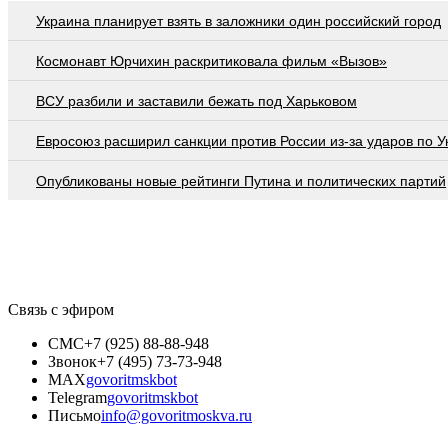
Украина планирует взять в заложники один российский город
Космонавт Юрчихин раскритиковала фильм «Вызов»
ВСУ разбили и заставили бежать под Харьковом
Евросоюз расширил санкции против России из-за ударов по У
Опубликованы новые рейтинги Путина и политических партий
Связь с эфиром
СМС
+7 (925) 88-88-948
Звонок
+7 (495) 73-73-948
MAX
govoritmskbot
Telegram
govoritmskbot
Письмо
info@govoritmoskva.ru