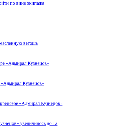
ойти по вине экипажа
омасленную ветошь
ере «Адмирал Кузнецов»
е «Адмирал Кузнецов»
 крейсере «Адмирал Кузнецов»
узнецов» увеличилось до 12