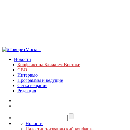
Новости
Конфликт на Ближнем Востоке
СВО
Интервью
Программы и ведущие
Сетка вещания
Редакция
Новости
Палестино-израильский конфликт