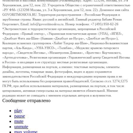
технологий и массовых коммуникаций (Роскомнадзор). Адрес: 123298, Москва, ул. 3-я
Хорошевская, дом 12, пом. 22. Учредитель Общество с ограниченной ответственностью
«РУ ФМ» (123298 Москва, ул. 3-я Хорошевская, дом 12, пом. 22). Доменное имя сайта
GOVORITMOSKVA.RU. Территория распространения – Российская Федерация и
зарубежные страны. Языки: русский и английский. Главный редактор Бабаян Роман
Георгиевич. Email: info@govoritmoskva.ru. Номер телефона: +7 (495) 950-62-26
*Экстремистские и террористические организации, запрещенные в Российской
Федерации: «Правый сектор», «Украинская повстанческая армия» (УПА), «ИГИЛ»,
«Джабхат Фатх аш-Шам» (бывшая «Джабхат ан-Нусра», «Джебхат ан-Нусра»),
Коалиция исламских группировок «Хайят Тахрир аш-Шам», Национал-Большевистская
партия, «Аль-Каида», «УНА-УНСО», «Талибан», «Меджлис крымско-татарского
народа», «Свидетели Иеговы», «Мизантропик Дивижн», «Братство» Корчинского,
«Артподготовка», Религиозная организация «Управленческий центр Свидетелей Иеговы
в России» и входящие в ее структуру местные религиозные организации.
Информация, размещенная на портале, а именно: текстовые материалы, элементы
дизайна, логотипы, товарные знаки, фотографии, видео и аудио охраняются
законодательством Российской Федерации и международными нормами права и не
могут быть использованы без разрешения правообладателей. Согласно ст.ст. 1274,1275
ГК РФ, при любом использовании материалов, размещенных на портале, в том числе
цитировании, активная гиперссылка на материал является обязательной. Мнение
редакции может не совпадать с мнением отдельных авторов и колумнистов.
Сообщение отправлено
play
pause
mute
unmute
max volume