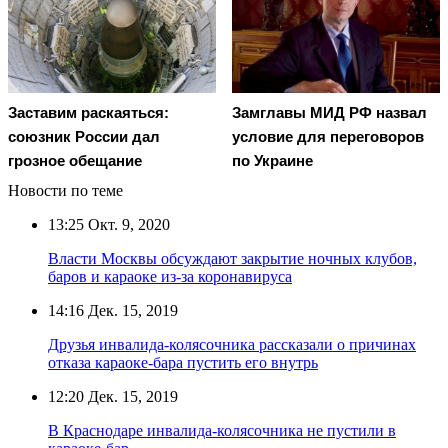
Заставим раскаяться:
Замглавы МИД РФ назвал
союзник России дал
условие для переговоров
грозное обещание
по Украине
Новости по теме
13:25
Окт. 9, 2020
Власти Москвы обсуждают закрытие ночных клубов,
баров и караоке из-за коронавируса
14:16
Дек. 15, 2019
Друзья инвалида-колясочника рассказали о причинах
отказа караоке-бара пустить его внутрь
12:20
Дек. 15, 2019
В Краснодаре инвалида-колясочника не пустили в