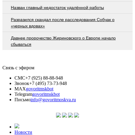
Назван главный недостаток удалённой работы
Разразился скандал после расследования Собчак о
«черных вдовах»
Давнее пророчество Жириновского о Европе начало
сбываться
Связь с эфиром
СМС
+7 (925) 88-88-948
Звонок
+7 (495) 73-73-948
MAX
govoritmskbot
Telegram
govoritmskbot
Письмо
info@govoritmoskva.ru
Новости