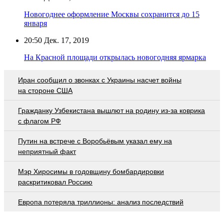
Новогоднее оформление Москвы сохранится до 15
января
20:50
Дек. 17, 2019
На Красной площади открылась новогодняя ярмарка
Иран сообщил о звонках с Украины насчет войны
на стороне США
Гражданку Узбекистана вышлют на родину из-за коврика
с флагом РФ
Путин на встрече с Воробьёвым указал ему на
неприятный факт
Мэр Хиросимы в годовщину бомбардировки
раскритиковал Россию
Европа потеряла триллионы: анализ последствий