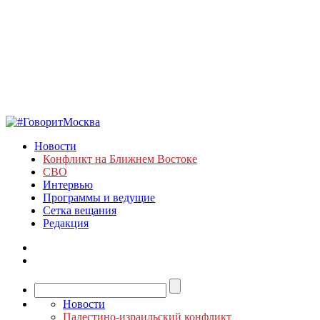
Новости
Конфликт на Ближнем Востоке
СВО
Интервью
Программы и ведущие
Сетка вещания
Редакция
Новости
Палестино-израильский конфликт