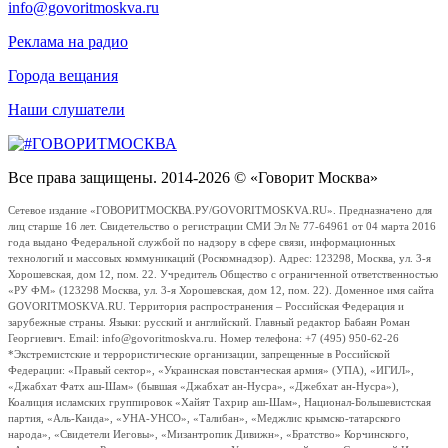
info@govoritmoskva.ru
Реклама на радио
Города вещания
Наши слушатели
Все права защищены. 2014-2026 © «Говорит Москва»
Сетевое издание «ГОВОРИТМОСКВА.РУ/GOVORITMOSKVA.RU». Предназначено для
лиц старше 16 лет. Свидетельство о регистрации СМИ Эл № 77-64961 от 04 марта 2016
года выдано Федеральной службой по надзору в сфере связи, информационных
технологий и массовых коммуникаций (Роскомнадзор). Адрес: 123298, Москва, ул. 3-я
Хорошевская, дом 12, пом. 22. Учредитель Общество с ограниченной ответственностью
«РУ ФМ» (123298 Москва, ул. 3-я Хорошевская, дом 12, пом. 22). Доменное имя сайта
GOVORITMOSKVA.RU. Территория распространения – Российская Федерация и
зарубежные страны. Языки: русский и английский. Главный редактор Бабаян Роман
Георгиевич. Email: info@govoritmoskva.ru. Номер телефона: +7 (495) 950-62-26
*Экстремистские и террористические организации, запрещенные в Российской
Федерации: «Правый сектор», «Украинская повстанческая армия» (УПА), «ИГИЛ»,
«Джабхат Фатх аш-Шам» (бывшая «Джабхат ан-Нусра», «Джебхат ан-Нусра»),
Коалиция исламских группировок «Хайят Тахрир аш-Шам», Национал-Большевистская
партия, «Аль-Каида», «УНА-УНСО», «Талибан», «Меджлис крымско-татарского
народа», «Свидетели Иеговы», «Мизантропик Дивижн», «Братство» Корчинского,