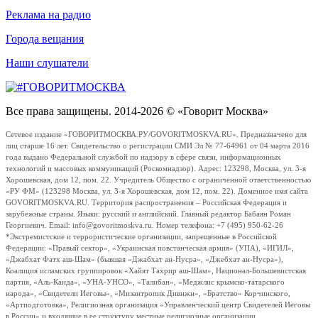
Реклама на радио
Города вещания
Наши слушатели
Все права защищены. 2014-2026 © «Говорит Москва»
Сетевое издание «ГОВОРИТМОСКВА.РУ/GOVORITMOSKVA.RU». Предназначено для
лиц старше 16 лет. Свидетельство о регистрации СМИ Эл № 77-64961 от 04 марта 2016
года выдано Федеральной службой по надзору в сфере связи, информационных
технологий и массовых коммуникаций (Роскомнадзор). Адрес: 123298, Москва, ул. 3-я
Хорошевская, дом 12, пом. 22. Учредитель Общество с ограниченной ответственностью
«РУ ФМ» (123298 Москва, ул. 3-я Хорошевская, дом 12, пом. 22). Доменное имя сайта
GOVORITMOSKVA.RU. Территория распространения – Российская Федерация и
зарубежные страны. Языки: русский и английский. Главный редактор Бабаян Роман
Георгиевич. Email: info@govoritmoskva.ru. Номер телефона: +7 (495) 950-62-26
*Экстремистские и террористические организации, запрещенные в Российской
Федерации: «Правый сектор», «Украинская повстанческая армия» (УПА), «ИГИЛ»,
«Джабхат Фатх аш-Шам» (бывшая «Джабхат ан-Нусра», «Джебхат ан-Нусра»),
Коалиция исламских группировок «Хайят Тахрир аш-Шам», Национал-Большевистская
партия, «Аль-Каида», «УНА-УНСО», «Талибан», «Меджлис крымско-татарского
народа», «Свидетели Иеговы», «Мизантропик Дивижн», «Братство» Корчинского,
«Артподготовка», Религиозная организация «Управленческий центр Свидетелей Иеговы
в России» и входящие в ее структуру местные религиозные организации.