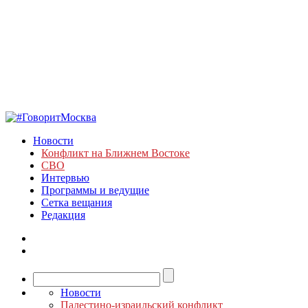
Новости
Конфликт на Ближнем Востоке
СВО
Интервью
Программы и ведущие
Сетка вещания
Редакция
Новости
Палестино-израильский конфликт