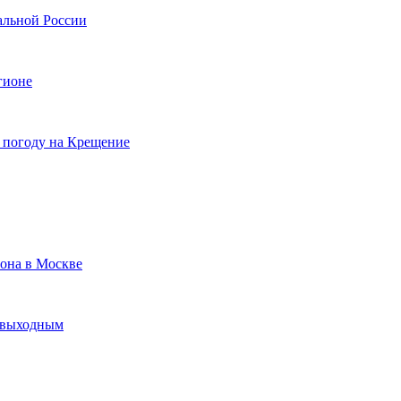
альной России
гионе
 погоду на Крещение
зона в Москве
к выходным