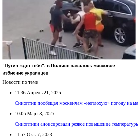
"Путин ждет тебя": в Польше началось массовое
избиение украинцев
Новости по теме
11:36
Апрель 21, 2025
Синоптик пообещал москвичам «неплохую» погоду на м
10:05
Март 8, 2025
Синоптики анонсировали резкое повышение температур
11:57
Окт. 7, 2023