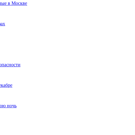
ные в Москве
зах
опасности
екабре
нюю ночь