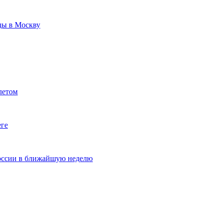
ды в Москву
летом
еге
России в ближайшую неделю