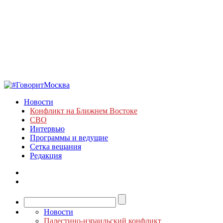
Новости
Конфликт на Ближнем Востоке
СВО
Интервью
Программы и ведущие
Сетка вещания
Редакция
Новости
Палестино-израильский конфликт