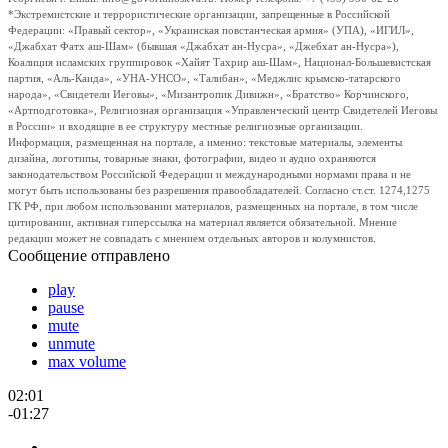
*Экстремистские и террористические организации, запрещенные в Российской
Федерации: «Правый сектор», «Украинская повстанческая армия» (УПА), «ИГИЛ»,
«Джабхат Фатх аш-Шам» (бывшая «Джабхат ан-Нусра», «Джебхат ан-Нусра»),
Коалиция исламских группировок «Хайят Тахрир аш-Шам», Национал-Большевистская
партия, «Аль-Каида», «УНА-УНСО», «Талибан», «Меджлис крымско-татарского
народа», «Свидетели Иеговы», «Мизантропик Дивижн», «Братство» Корчинского,
«Артподготовка», Религиозная организация «Управленческий центр Свидетелей Иеговы
в России» и входящие в ее структуру местные религиозные организации.
Информация, размещенная на портале, а именно: текстовые материалы, элементы
дизайна, логотипы, товарные знаки, фотографии, видео и аудио охраняются
законодательством Российской Федерации и международными нормами права и не
могут быть использованы без разрешения правообладателей. Согласно ст.ст. 1274,1275
ГК РФ, при любом использовании материалов, размещенных на портале, в том числе
цитировании, активная гиперссылка на материал является обязательной. Мнение
редакции может не совпадать с мнением отдельных авторов и колумнистов.
Сообщение отправлено
play
pause
mute
unmute
max volume
02:01
-01:27