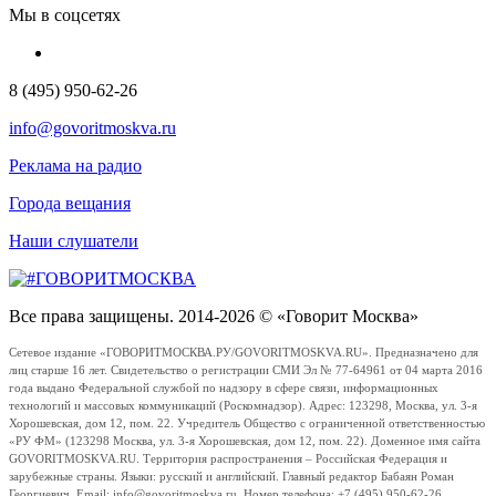
Мы в соцсетях
8 (495) 950-62-26
info@govoritmoskva.ru
Реклама на радио
Города вещания
Наши слушатели
Все права защищены. 2014-2026 © «Говорит Москва»
Сетевое издание «ГОВОРИТМОСКВА.РУ/GOVORITMOSKVA.RU». Предназначено для
лиц старше 16 лет. Свидетельство о регистрации СМИ Эл № 77-64961 от 04 марта 2016
года выдано Федеральной службой по надзору в сфере связи, информационных
технологий и массовых коммуникаций (Роскомнадзор). Адрес: 123298, Москва, ул. 3-я
Хорошевская, дом 12, пом. 22. Учредитель Общество с ограниченной ответственностью
«РУ ФМ» (123298 Москва, ул. 3-я Хорошевская, дом 12, пом. 22). Доменное имя сайта
GOVORITMOSKVA.RU. Территория распространения – Российская Федерация и
зарубежные страны. Языки: русский и английский. Главный редактор Бабаян Роман
Георгиевич. Email: info@govoritmoskva.ru. Номер телефона: +7 (495) 950-62-26