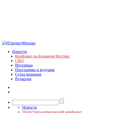
Новости
Конфликт на Ближнем Востоке
СВО
Интервью
Программы и ведущие
Сетка вещания
Редакция
Новости
Палестино-израильский конфликт