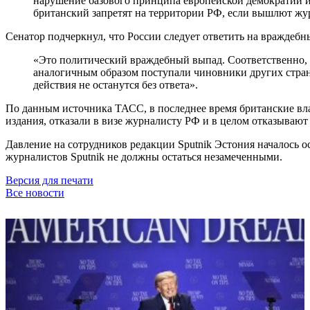
нарушение базового принципа европейской демократии и 
британский запретят на территории РФ, если вышлют ж
Сенатор подчеркнул, что России следует ответить на враждебны
«Это политический враждебный выпад. Соответственно, 
аналогичным образом поступали чиновники других стран.
действия не останутся без ответа».
По данным источника ТАСС, в последнее время британские вла
издания, отказали в визе журналисту РФ и в целом отказывают
Давление на сотрудников редакции Sputnik Эстония началось 
журналистов Sputnik не должны остаться незамеченными.
Версия для печати
Все новости