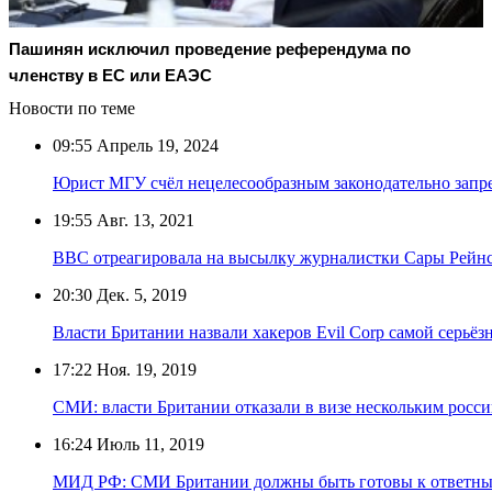
Пашинян исключил проведение референдума по
членству в ЕС или ЕАЭС
Новости по теме
09:55
Апрель 19, 2024
Юрист МГУ счёл нецелесообразным законодательно запр
19:55
Авг. 13, 2021
BBC отреагировала на высылку журналистки Сары Рейнс
20:30
Дек. 5, 2019
Власти Британии назвали хакеров Evil Corp самой серьёз
17:22
Ноя. 19, 2019
СМИ: власти Британии отказали в визе нескольким росс
16:24
Июль 11, 2019
МИД РФ: СМИ Британии должны быть готовы к ответным 