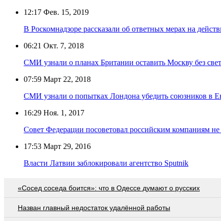
12:17
Фев. 15, 2019
В Роскомнадзоре рассказали об ответных мерах на дей
06:21
Окт. 7, 2018
СМИ узнали о планах Британии оставить Москву без све
07:59
Март 22, 2018
СМИ узнали о попытках Лондона убедить союзников в Е
16:29
Ноя. 1, 2017
Совет Федерации посоветовал российским компаниям не р
17:53
Март 29, 2016
Власти Латвии заблокировали агентство Sputnik
«Сосед соседа боится»: что в Одессе думают о русских
Назван главный недостаток удалённой работы