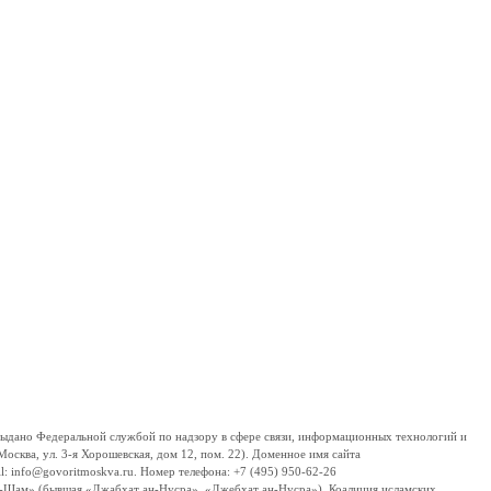
дано Федеральной службой по надзору в сфере связи, информационных технологий и
сква, ул. 3-я Хорошевская, дом 12, пом. 22). Доменное имя сайта
 info@govoritmoskva.ru. Номер телефона: +7 (495) 950-62-26
ш-Шам» (бывшая «Джабхат ан-Нусра», «Джебхат ан-Нусра»), Коалиция исламских