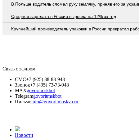
В Польше водитель сломал руку земляку, приняв его за украи
Средняя зарплата в России выросла на 12% за год
Крупнейший производитель упаковки в России прекратил раб
Связь с эфиром
СМС
+7 (925) 88-88-948
Звонок
+7 (495) 73-73-948
MAX
govoritmskbot
Telegram
govoritmskbot
Письмо
info@govoritmoskva.ru
Новости