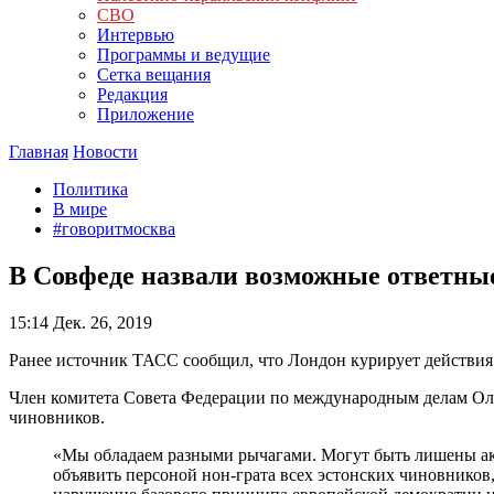
СВО
Интервью
Программы и ведущие
Сетка вещания
Редакция
Приложение
Главная
Новости
Политика
В мире
#говоритмосква
В Совфеде назвали возможные ответны
15:14
Дек. 26, 2019
Ранее источник ТАСС сообщил, что Лондон курирует действия 
Член комитета Совета Федерации по международным делам Оле
чиновников.
«Мы обладаем разными рычагами. Могут быть лишены акк
объявить персоной нон-грата всех эстонских чиновнико