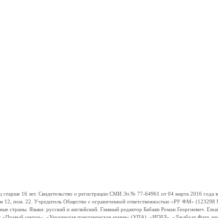
ше 16 лет. Свидетельство о регистрации СМИ Эл № 77-64961 от 04 марта 2016 года вы
ом 12, пом. 22. Учредитель Общество с ограниченной ответственностью «РУ ФМ» (123298 Мо
траны. Языки: русский и английский. Главный редактор Бабаян Роман Георгиевич. Email:
и: «Правый сектор», «Украинская повстанческая армия» (УПА), «ИГИЛ», «Джабхат Фатх а