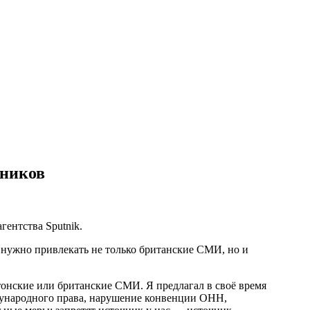
вников
ентства Sputnik.
 нужно привлекать не только британские СМИ, но и
онские или британские СМИ. Я предлагал в своё время
дународного права, нарушение конвенции ОНН,