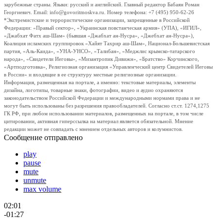
зарубежные страны. Языки: русский и английский. Главный редактор Бабаян Роман
Георгиевич. Email: info@govoritmoskva.ru. Номер телефона: +7 (495) 950-62-26
*Экстремистские и террористические организации, запрещенные в Российской
Федерации: «Правый сектор», «Украинская повстанческая армия» (УПА), «ИГИЛ»,
«Джабхат Фатх аш-Шам» (бывшая «Джабхат ан-Нусра», «Джебхат ан-Нусра»),
Коалиция исламских группировок «Хайят Тахрир аш-Шам», Национал-Большевистская
партия, «Аль-Каида», «УНА-УНСО», «Талибан», «Меджлис крымско-татарского
народа», «Свидетели Иеговы», «Мизантропик Дивижн», «Братство» Корчинского,
«Артподготовка», Религиозная организация «Управленческий центр Свидетелей Иеговы
в России» и входящие в ее структуру местные религиозные организации.
Информация, размещенная на портале, а именно: текстовые материалы, элементы
дизайна, логотипы, товарные знаки, фотографии, видео и аудио охраняются
законодательством Российской Федерации и международными нормами права и не
могут быть использованы без разрешения правообладателей. Согласно ст.ст. 1274,1275
ГК РФ, при любом использовании материалов, размещенных на портале, в том числе
цитировании, активная гиперссылка на материал является обязательной. Мнение
редакции может не совпадать с мнением отдельных авторов и колумнистов.
Сообщение отправлено
play
pause
mute
unmute
max volume
02:01
-01:27