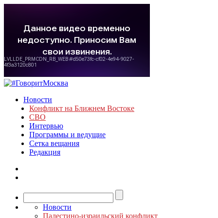
Новости
Конфликт на Ближнем Востоке
СВО
Интервью
Программы и ведущие
Сетка вещания
Редакция
Новости
Палестино-израильский конфликт