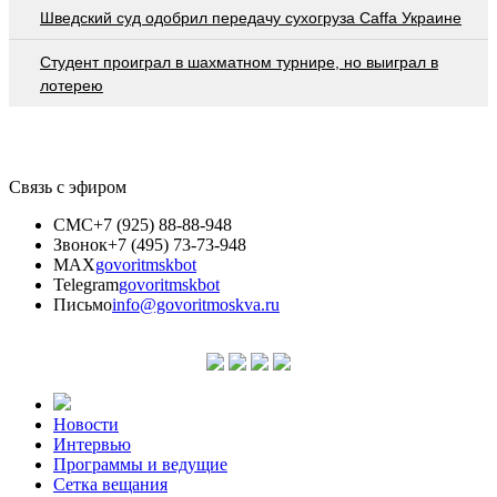
Шведский суд одобрил передачу сухогруза Caffa Украине
Студент проиграл в шахматном турнире, но выиграл в
лотерею
Связь с эфиром
СМС
+7 (925) 88-88-948
Звонок
+7 (495) 73-73-948
MAX
govoritmskbot
Telegram
govoritmskbot
Письмо
info@govoritmoskva.ru
Новости
Интервью
Программы и ведущие
Сетка вещания