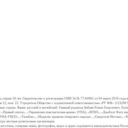
ше 16 лет. Свидетельство о регистрации СМИ Эл № 77-64961 от 04 марта 2016 года вы
ом 12, пом. 22. Учредитель Общество с ограниченной ответственностью «РУ ФМ» (123298 Мо
траны. Языки: русский и английский. Главный редактор Бабаян Роман Георгиевич. Email:
и: «Правый сектор», «Украинская повстанческая армия» (УПА), «ИГИЛ», «Джабхат Фатх а
«УНА-УНСО», «Талибан», «Меджлис крымско-татарского народа», «Свидетели Иеговы», «М
туру местные религиозные организации.
, логотипы, товарные знаки, фотографии, видео и аудио охраняются законодательством Ро