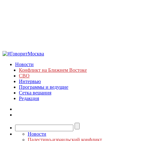
Новости
Конфликт на Ближнем Востоке
СВО
Интервью
Программы и ведущие
Сетка вещания
Редакция
Новости
Палестино-израильский конфликт