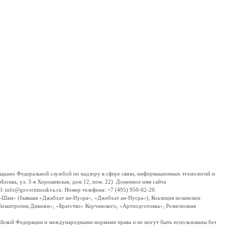
дано Федеральной службой по надзору в сфере связи, информационных технологий и
сква, ул. 3-я Хорошевская, дом 12, пом. 22). Доменное имя сайта
 info@govoritmoskva.ru. Номер телефона: +7 (495) 950-62-26
ш-Шам» (бывшая «Джабхат ан-Нусра», «Джебхат ан-Нусра»), Коалиция исламских
изантропик Дивижн», «Братство» Корчинского, «Артподготовка», Религиозная
ссийской Федерации и международными нормами права и не могут быть использованы без