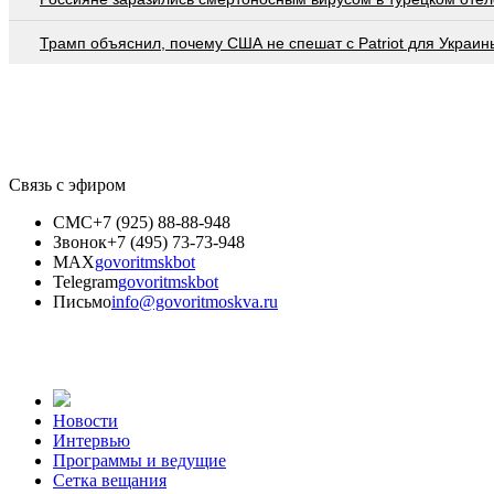
Трамп объяснил, почему США не спешат с Patriot для Украин
Связь с эфиром
СМС
+7 (925) 88-88-948
Звонок
+7 (495) 73-73-948
MAX
govoritmskbot
Telegram
govoritmskbot
Письмо
info@govoritmoskva.ru
Новости
Интервью
Программы и ведущие
Сетка вещания