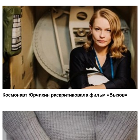
Космонавт Юрчихин раскритиковала фильм «Вызов»