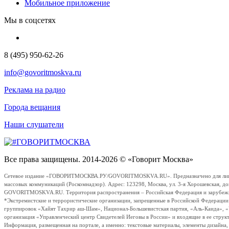
Мобильное приложение
Мы в соцсетях
8 (495) 950-62-26
info@govoritmoskva.ru
Реклама на радио
Города вещания
Наши слушатели
Все права защищены. 2014-2026 © «Говорит Москва»
Сетевое издание «ГОВОРИТМОСКВА.РУ/GOVORITMOSKVA.RU». Предназначено для лиц стар
массовых коммуникаций (Роскомнадзор). Адрес: 123298, Москва, ул. 3-я Хорошевская, д
GOVORITMOSKVA.RU. Территория распространения – Российская Федерация и зарубежные с
*Экстремистские и террористические организации, запрещенные в Российской Федераци
группировок «Хайят Тахрир аш-Шам», Национал-Большевистская партия, «Аль-Каида», 
организация «Управленческий центр Свидетелей Иеговы в России» и входящие в ее струк
Информация, размещенная на портале, а именно: текстовые материалы, элементы дизайна