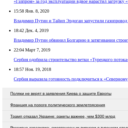
«Газпром» за год эксплуатации вдвое нарастил загрузку 
15:58
Янв. 8, 2020
Владимир Путин и Тайип Эрдоган запустили газопровод
18:42
Дек. 4, 2019
Владимир Путин обвинил Болгарию в затягивании строит
22:04
Март 7, 2019
Сербия одобрила строительство ветки «Турецкого потока
18:57
Ноя. 19, 2018
Сербия выразила готовность подключиться к «Северному
Поляки не верят в заявления Киева о защите Европы
Франция на пороге политического землетрясения
Трамп отказал Украине: ракеты важнее, чем $300 млрд
Россияне заразились смертоносным вирусом в турецком отел