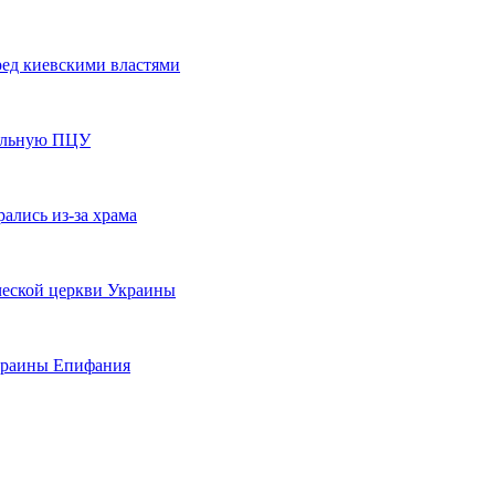
ед киевскими властями
фальную ПЦУ
ались из-за храма
еской церкви Украины
Украины Епифания