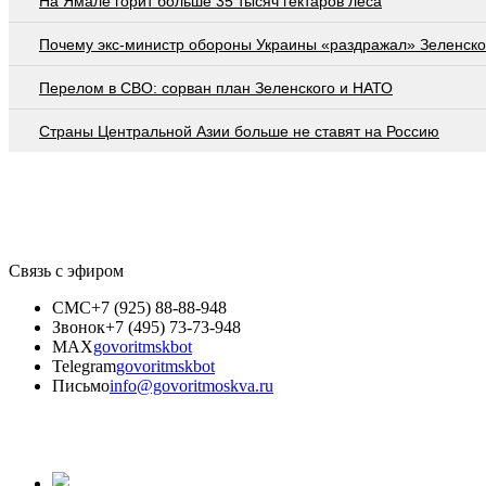
На Ямале горит больше 35 тысяч гектаров леса
Почему экс-министр обороны Украины «раздражал» Зеленско
Перелом в СВО: сорван план Зеленского и НАТО
Страны Центральной Азии больше не ставят на Россию
Связь с эфиром
СМС
+7 (925) 88-88-948
Звонок
+7 (495) 73-73-948
MAX
govoritmskbot
Telegram
govoritmskbot
Письмо
info@govoritmoskva.ru