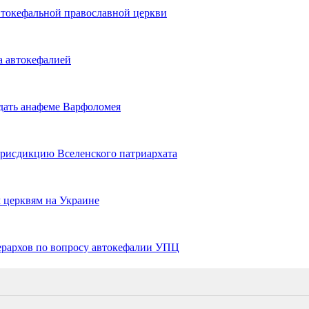
втокефальной православной церкви
а автокефалией
дать анафеме Варфоломея
юрисдикцию Вселенского патриархата
 церквям на Украине
ерархов по вопросу автокефалии УПЦ