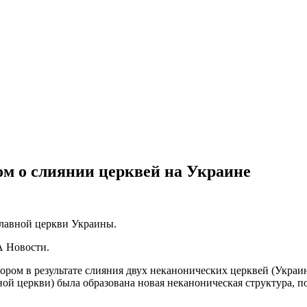
ом о слиянии церквей на Украине
славной церкви Украины.
А Новости.
тором в результате слияния двух неканонических церквей (Украи
й церкви) была образована новая неканоническая структура, п