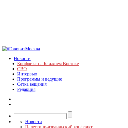
Новости
Конфликт на Ближнем Востоке
СВО
Интервью
Программы и ведущие
Сетка вещания
Редакция
Новости
Палестино-израильский конфликт