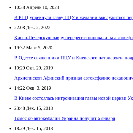
10:38
Апрель 10, 2023
В РПЦ упрекнули главу ПЦУ в желании выслужиться пер
22:08
Дек. 2, 2022
Киево-Печерскую лавру перерегистрировали на автоке
19:32
Март 5, 2020
В Одессе священники ПЦУ и Киевского патриархата подр
19:29
Окт. 29, 2019
Архиепископ Афинский признал автокефалию неканонич
14:22
Фев. 3, 2019
В Киеве состоялась интронизация главы новой церкви 
23:48
Дек. 15, 2018
Томос об автокефалии Украина получит 6 января
18:29
Дек. 15, 2018