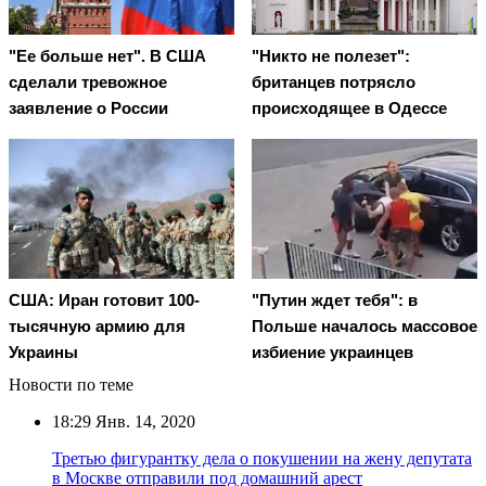
"Ее больше нет". В США
"Никто не полезет":
сделали тревожное
британцев потрясло
заявление о России
происходящее в Одессе
США: Иран готовит 100-
"Путин ждет тебя": в
тысячную армию для
Польше началось массовое
Украины
избиение украинцев
Новости по теме
18:29
Янв. 14, 2020
Третью фигурантку дела о покушении на жену депутата
в Москве отправили под домашний арест