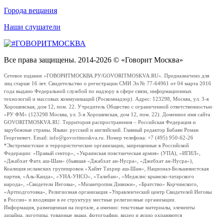
Города вещания
Наши слушатели
Все права защищены. 2014-2026 © «Говорит Москва»
Сетевое издание «ГОВОРИТМОСКВА.РУ/GOVORITMOSKVA.RU». Предназначено для
лиц старше 16 лет. Свидетельство о регистрации СМИ Эл № 77-64961 от 04 марта 2016
года выдано Федеральной службой по надзору в сфере связи, информационных
технологий и массовых коммуникаций (Роскомнадзор). Адрес: 123298, Москва, ул. 3-я
Хорошевская, дом 12, пом. 22. Учредитель Общество с ограниченной ответственностью
«РУ ФМ» (123298 Москва, ул. 3-я Хорошевская, дом 12, пом. 22). Доменное имя сайта
GOVORITMOSKVA.RU. Территория распространения – Российская Федерация и
зарубежные страны. Языки: русский и английский. Главный редактор Бабаян Роман
Георгиевич. Email: info@govoritmoskva.ru. Номер телефона: +7 (495) 950-62-26
*Экстремистские и террористические организации, запрещенные в Российской
Федерации: «Правый сектор», «Украинская повстанческая армия» (УПА), «ИГИЛ»,
«Джабхат Фатх аш-Шам» (бывшая «Джабхат ан-Нусра», «Джебхат ан-Нусра»),
Коалиция исламских группировок «Хайят Тахрир аш-Шам», Национал-Большевистская
партия, «Аль-Каида», «УНА-УНСО», «Талибан», «Меджлис крымско-татарского
народа», «Свидетели Иеговы», «Мизантропик Дивижн», «Братство» Корчинского,
«Артподготовка», Религиозная организация «Управленческий центр Свидетелей Иеговы
в России» и входящие в ее структуру местные религиозные организации.
Информация, размещенная на портале, а именно: текстовые материалы, элементы
дизайна, логотипы, товарные знаки, фотографии, видео и аудио охраняются