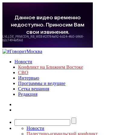
Новости
Конфликт на Ближнем Востоке
СВО
Интервью
Программы и ведущие
Сетка вещания
Редакция
Новости
Палестино-израильский конфликт