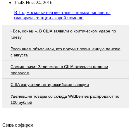
15:48
Ноя. 24, 2016
В Подмосковье неизвестные с ножом напали на
главврача станции скорой помощи
«Все, конец!». В США заявили о критическом ударе по
Киеву
Россиянам объяснили, кто получит повышенную пенсию
с августа
Соскин: визит Зеленского в США оказался полным
провалом
США запустили антироссийские санкции
Уцелевшие товары со склада Wildberries распродают по
100 рублей
Связь с эфиром