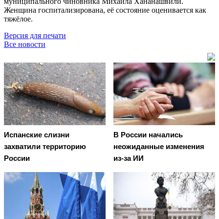
муниципального чиновника Михаила Хананашвили.
Женщина госпитализирована, её состояние оценивается как
тяжёлое.
Версия для печати
Все новости
Испанские слизни
В России начались
захватили территорию
неожиданные изменения
России
из-за ИИ