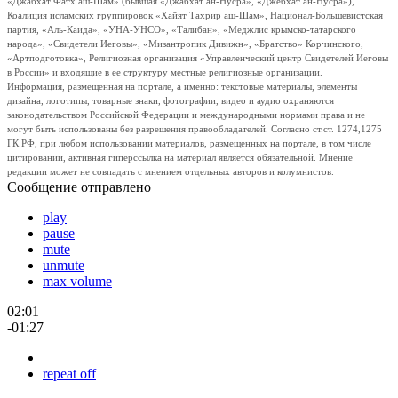
«Джабхат Фатх аш-Шам» (бывшая «Джабхат ан-Нусра», «Джебхат ан-Нусра»),
Коалиция исламских группировок «Хайят Тахрир аш-Шам», Национал-Большевистская
партия, «Аль-Каида», «УНА-УНСО», «Талибан», «Меджлис крымско-татарского
народа», «Свидетели Иеговы», «Мизантропик Дивижн», «Братство» Корчинского,
«Артподготовка», Религиозная организация «Управленческий центр Свидетелей Иеговы
в России» и входящие в ее структуру местные религиозные организации.
Информация, размещенная на портале, а именно: текстовые материалы, элементы
дизайна, логотипы, товарные знаки, фотографии, видео и аудио охраняются
законодательством Российской Федерации и международными нормами права и не
могут быть использованы без разрешения правообладателей. Согласно ст.ст. 1274,1275
ГК РФ, при любом использовании материалов, размещенных на портале, в том числе
цитировании, активная гиперссылка на материал является обязательной. Мнение
редакции может не совпадать с мнением отдельных авторов и колумнистов.
Сообщение отправлено
play
pause
mute
unmute
max volume
02:01
-01:27
repeat off