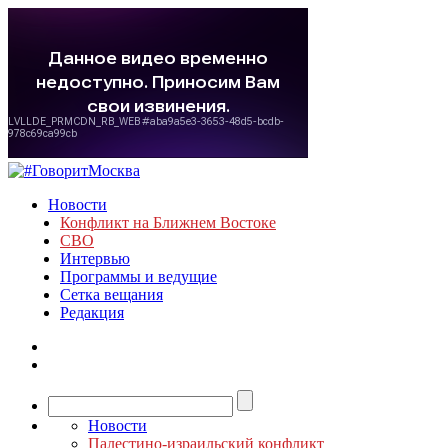
Новости
Конфликт на Ближнем Востоке
СВО
Интервью
Программы и ведущие
Сетка вещания
Редакция
Новости
Палестино-израильский конфликт