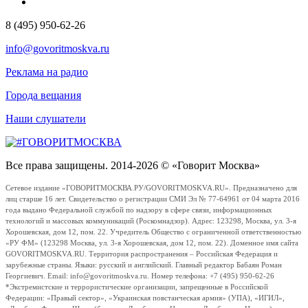
8 (495) 950-62-26
info@govoritmoskva.ru
Реклама на радио
Города вещания
Наши слушатели
Все права защищены. 2014-2026 © «Говорит Москва»
Сетевое издание «ГОВОРИТМОСКВА.РУ/GOVORITMOSKVA.RU». Предназначено для
лиц старше 16 лет. Свидетельство о регистрации СМИ Эл № 77-64961 от 04 марта 2016
года выдано Федеральной службой по надзору в сфере связи, информационных
технологий и массовых коммуникаций (Роскомнадзор). Адрес: 123298, Москва, ул. 3-я
Хорошевская, дом 12, пом. 22. Учредитель Общество с ограниченной ответственностью
«РУ ФМ» (123298 Москва, ул. 3-я Хорошевская, дом 12, пом. 22). Доменное имя сайта
GOVORITMOSKVA.RU. Территория распространения – Российская Федерация и
зарубежные страны. Языки: русский и английский. Главный редактор Бабаян Роман
Георгиевич. Email: info@govoritmoskva.ru. Номер телефона: +7 (495) 950-62-26
*Экстремистские и террористические организации, запрещенные в Российской
Федерации: «Правый сектор», «Украинская повстанческая армия» (УПА), «ИГИЛ»,