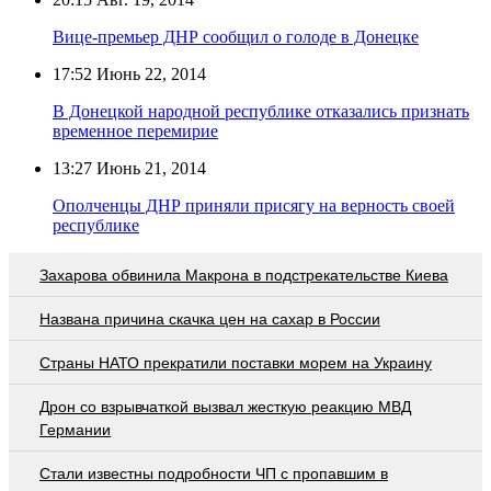
Вице-премьер ДНР сообщил о голоде в Донецке
17:52
Июнь 22, 2014
В Донецкой народной республике отказались признать
временное перемирие
13:27
Июнь 21, 2014
Ополченцы ДНР приняли присягу на верность своей
республике
Захарова обвинила Макрона в подстрекательстве Киева
Названа причина скачка цен на сахар в России
Страны НАТО прекратили поставки морем на Украину
Дрон со взрывчаткой вызвал жесткую реакцию МВД
Германии
Стали известны подробности ЧП с пропавшим в