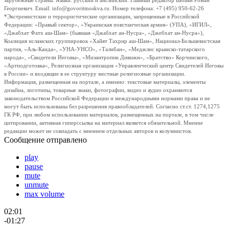
зарубежные страны. Языки: русский и английский. Главный редактор Бабаян Роман
Георгиевич. Email: info@govoritmoskva.ru. Номер телефона: +7 (495) 950-62-26
*Экстремистские и террористические организации, запрещенные в Российской
Федерации: «Правый сектор», «Украинская повстанческая армия» (УПА), «ИГИЛ»,
«Джабхат Фатх аш-Шам» (бывшая «Джабхат ан-Нусра», «Джебхат ан-Нусра»),
Коалиция исламских группировок «Хайят Тахрир аш-Шам», Национал-Большевистская
партия, «Аль-Каида», «УНА-УНСО», «Талибан», «Меджлис крымско-татарского
народа», «Свидетели Иеговы», «Мизантропик Дивижн», «Братство» Корчинского,
«Артподготовка», Религиозная организация «Управленческий центр Свидетелей Иеговы
в России» и входящие в ее структуру местные религиозные организации.
Информация, размещенная на портале, а именно: текстовые материалы, элементы
дизайна, логотипы, товарные знаки, фотографии, видео и аудио охраняются
законодательством Российской Федерации и международными нормами права и не
могут быть использованы без разрешения правообладателей. Согласно ст.ст. 1274,1275
ГК РФ, при любом использовании материалов, размещенных на портале, в том числе
цитировании, активная гиперссылка на материал является обязательной. Мнение
редакции может не совпадать с мнением отдельных авторов и колумнистов.
Сообщение отправлено
play
pause
mute
unmute
max volume
02:01
-01:27