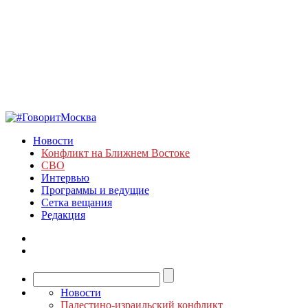
Новости
Конфликт на Ближнем Востоке
СВО
Интервью
Программы и ведущие
Сетка вещания
Редакция
Новости
Палестино-израильский конфликт