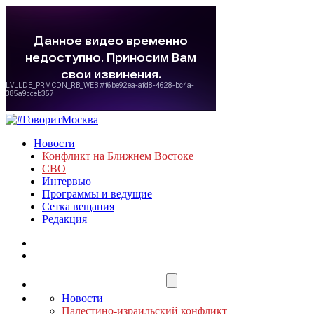
Новости
Конфликт на Ближнем Востоке
СВО
Интервью
Программы и ведущие
Сетка вещания
Редакция
Новости
Палестино-израильский конфликт