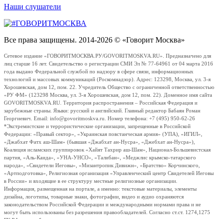
Наши слушатели
Все права защищены. 2014-2026 © «Говорит Москва»
Сетевое издание «ГОВОРИТМОСКВА.РУ/GOVORITMOSKVA.RU». Предназначено для
лиц старше 16 лет. Свидетельство о регистрации СМИ Эл № 77-64961 от 04 марта 2016
года выдано Федеральной службой по надзору в сфере связи, информационных
технологий и массовых коммуникаций (Роскомнадзор). Адрес: 123298, Москва, ул. 3-я
Хорошевская, дом 12, пом. 22. Учредитель Общество с ограниченной ответственностью
«РУ ФМ» (123298 Москва, ул. 3-я Хорошевская, дом 12, пом. 22). Доменное имя сайта
GOVORITMOSKVA.RU. Территория распространения – Российская Федерация и
зарубежные страны. Языки: русский и английский. Главный редактор Бабаян Роман
Георгиевич. Email: info@govoritmoskva.ru. Номер телефона: +7 (495) 950-62-26
*Экстремистские и террористические организации, запрещенные в Российской
Федерации: «Правый сектор», «Украинская повстанческая армия» (УПА), «ИГИЛ»,
«Джабхат Фатх аш-Шам» (бывшая «Джабхат ан-Нусра», «Джебхат ан-Нусра»),
Коалиция исламских группировок «Хайят Тахрир аш-Шам», Национал-Большевистская
партия, «Аль-Каида», «УНА-УНСО», «Талибан», «Меджлис крымско-татарского
народа», «Свидетели Иеговы», «Мизантропик Дивижн», «Братство» Корчинского,
«Артподготовка», Религиозная организация «Управленческий центр Свидетелей Иеговы
в России» и входящие в ее структуру местные религиозные организации.
Информация, размещенная на портале, а именно: текстовые материалы, элементы
дизайна, логотипы, товарные знаки, фотографии, видео и аудио охраняются
законодательством Российской Федерации и международными нормами права и не
могут быть использованы без разрешения правообладателей. Согласно ст.ст. 1274,1275