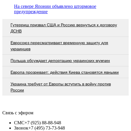
На севере Японии объявлено штормовое
предупреждение
Гутерриш призвал США и Россию вернуться к договору
ДСНВ
Евросоюз пересматривает временную защиту для
украинцев
Польша обсуждает депортацию украинских мужчин
Европа прозревает: действия Киева становятся явными
Украина требует от Европы вступить в войну против
России
Связь с эфиром
СМС
+7 (925) 88-88-948
Звонок
+7 (495) 73-73-948