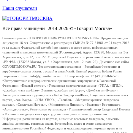
Наши слушатели
Все права защищены. 2014-2026 © «Говорит Москва»
Сетевое издание «ГОВОРИТМОСКВА.РУ/GOVORITMOSKVA.RU». Предназначено для
лиц старше 16 лет. Свидетельство о регистрации СМИ Эл № 77-64961 от 04 марта 2016
года выдано Федеральной службой по надзору в сфере связи, информационных
технологий и массовых коммуникаций (Роскомнадзор). Адрес: 123298, Москва, ул. 3-я
Хорошевская, дом 12, пом. 22. Учредитель Общество с ограниченной ответственностью
«РУ ФМ» (123298 Москва, ул. 3-я Хорошевская, дом 12, пом. 22). Доменное имя сайта
GOVORITMOSKVA.RU. Территория распространения – Российская Федерация и
зарубежные страны. Языки: русский и английский. Главный редактор Бабаян Роман
Георгиевич. Email: info@govoritmoskva.ru. Номер телефона: +7 (495) 950-62-26
*Экстремистские и террористические организации, запрещенные в Российской
Федерации: «Правый сектор», «Украинская повстанческая армия» (УПА), «ИГИЛ»,
«Джабхат Фатх аш-Шам» (бывшая «Джабхат ан-Нусра», «Джебхат ан-Нусра»),
Коалиция исламских группировок «Хайят Тахрир аш-Шам», Национал-Большевистская
партия, «Аль-Каида», «УНА-УНСО», «Талибан», «Меджлис крымско-татарского
народа», «Свидетели Иеговы», «Мизантропик Дивижн», «Братство» Корчинского,
«Артподготовка», Религиозная организация «Управленческий центр Свидетелей Иеговы
в России» и входящие в ее структуру местные религиозные организации.
Информация, размещенная на портале, а именно: текстовые материалы, элементы
дизайна, логотипы, товарные знаки, фотографии, видео и аудио охраняются
законодательством Российской Федерации и международными нормами права и не