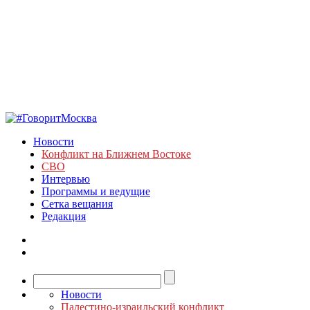
Новости
Конфликт на Ближнем Востоке
СВО
Интервью
Программы и ведущие
Сетка вещания
Редакция
Новости
Палестино-израильский конфликт