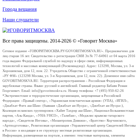
Города вещания
Наши слушатели
Все права защищены. 2014-2026 © «Говорит Москва»
Сетевое издание «ГОВОРИТМОСКВА.РУ/GOVORITMOSKVA.RU». Предназначено для
лиц старше 16 лет. Свидетельство о регистрации СМИ Эл № 77-64961 от 04 марта 2016
года выдано Федеральной службой по надзору в сфере связи, информационных
технологий и массовых коммуникаций (Роскомнадзор). Адрес: 123298, Москва, ул. 3-я
Хорошевская, дом 12, пом. 22. Учредитель Общество с ограниченной ответственностью
«РУ ФМ» (123298 Москва, ул. 3-я Хорошевская, дом 12, пом. 22). Доменное имя сайта
GOVORITMOSKVA.RU. Территория распространения – Российская Федерация и
зарубежные страны. Языки: русский и английский. Главный редактор Бабаян Роман
Георгиевич. Email: info@govoritmoskva.ru. Номер телефона: +7 (495) 950-62-26
*Экстремистские и террористические организации, запрещенные в Российской
Федерации: «Правый сектор», «Украинская повстанческая армия» (УПА), «ИГИЛ»,
«Джабхат Фатх аш-Шам» (бывшая «Джабхат ан-Нусра», «Джебхат ан-Нусра»),
Коалиция исламских группировок «Хайят Тахрир аш-Шам», Национал-Большевистская
партия, «Аль-Каида», «УНА-УНСО», «Талибан», «Меджлис крымско-татарского
народа», «Свидетели Иеговы», «Мизантропик Дивижн», «Братство» Корчинского,
«Артподготовка», Религиозная организация «Управленческий центр Свидетелей Иеговы
в России» и входящие в ее структуру местные религиозные организации.
Информация, размещенная на портале, а именно: текстовые материалы, элементы