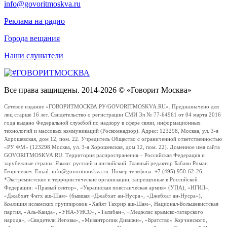
info@govoritmoskva.ru
Реклама на радио
Города вещания
Наши слушатели
Все права защищены. 2014-2026 © «Говорит Москва»
Сетевое издание «ГОВОРИТМОСКВА.РУ/GOVORITMOSKVA.RU». Предназначено для
лиц старше 16 лет. Свидетельство о регистрации СМИ Эл № 77-64961 от 04 марта 2016
года выдано Федеральной службой по надзору в сфере связи, информационных
технологий и массовых коммуникаций (Роскомнадзор). Адрес: 123298, Москва, ул. 3-я
Хорошевская, дом 12, пом. 22. Учредитель Общество с ограниченной ответственностью
«РУ ФМ» (123298 Москва, ул. 3-я Хорошевская, дом 12, пом. 22). Доменное имя сайта
GOVORITMOSKVA.RU. Территория распространения – Российская Федерация и
зарубежные страны. Языки: русский и английский. Главный редактор Бабаян Роман
Георгиевич. Email: info@govoritmoskva.ru. Номер телефона: +7 (495) 950-62-26
*Экстремистские и террористические организации, запрещенные в Российской
Федерации: «Правый сектор», «Украинская повстанческая армия» (УПА), «ИГИЛ»,
«Джабхат Фатх аш-Шам» (бывшая «Джабхат ан-Нусра», «Джебхат ан-Нусра»),
Коалиция исламских группировок «Хайят Тахрир аш-Шам», Национал-Большевистская
партия, «Аль-Каида», «УНА-УНСО», «Талибан», «Меджлис крымско-татарского
народа», «Свидетели Иеговы», «Мизантропик Дивижн», «Братство» Корчинского,