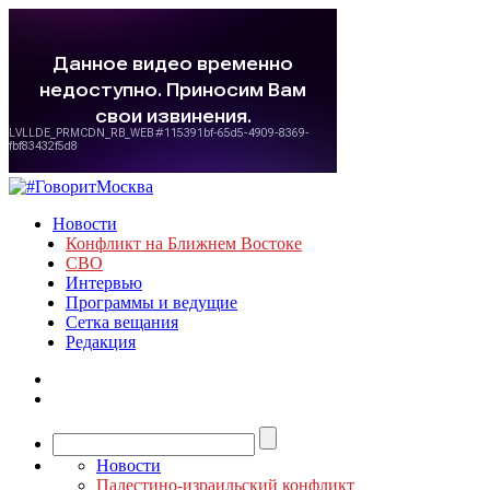
Новости
Конфликт на Ближнем Востоке
СВО
Интервью
Программы и ведущие
Сетка вещания
Редакция
Новости
Палестино-израильский конфликт