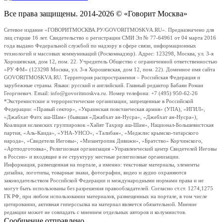
Все права защищены. 2014-2026 © «Говорит Москва»
Сетевое издание «ГОВОРИТМОСКВА.РУ/GOVORITMOSKVA.RU». Предназначено для
лиц старше 16 лет. Свидетельство о регистрации СМИ Эл № 77-64961 от 04 марта 2016
года выдано Федеральной службой по надзору в сфере связи, информационных
технологий и массовых коммуникаций (Роскомнадзор). Адрес: 123298, Москва, ул. 3-я
Хорошевская, дом 12, пом. 22. Учредитель Общество с ограниченной ответственностью
«РУ ФМ» (123298 Москва, ул. 3-я Хорошевская, дом 12, пом. 22). Доменное имя сайта
GOVORITMOSKVA.RU. Территория распространения – Российская Федерация и
зарубежные страны. Языки: русский и английский. Главный редактор Бабаян Роман
Георгиевич. Email: info@govoritmoskva.ru. Номер телефона: +7 (495) 950-62-26
*Экстремистские и террористические организации, запрещенные в Российской
Федерации: «Правый сектор», «Украинская повстанческая армия» (УПА), «ИГИЛ»,
«Джабхат Фатх аш-Шам» (бывшая «Джабхат ан-Нусра», «Джебхат ан-Нусра»),
Коалиция исламских группировок «Хайят Тахрир аш-Шам», Национал-Большевистская
партия, «Аль-Каида», «УНА-УНСО», «Талибан», «Меджлис крымско-татарского
народа», «Свидетели Иеговы», «Мизантропик Дивижн», «Братство» Корчинского,
«Артподготовка», Религиозная организация «Управленческий центр Свидетелей Иеговы
в России» и входящие в ее структуру местные религиозные организации.
Информация, размещенная на портале, а именно: текстовые материалы, элементы
дизайна, логотипы, товарные знаки, фотографии, видео и аудио охраняются
законодательством Российской Федерации и международными нормами права и не
могут быть использованы без разрешения правообладателей. Согласно ст.ст. 1274,1275
ГК РФ, при любом использовании материалов, размещенных на портале, в том числе
цитировании, активная гиперссылка на материал является обязательной. Мнение
редакции может не совпадать с мнением отдельных авторов и колумнистов.
Сообщение отправлено