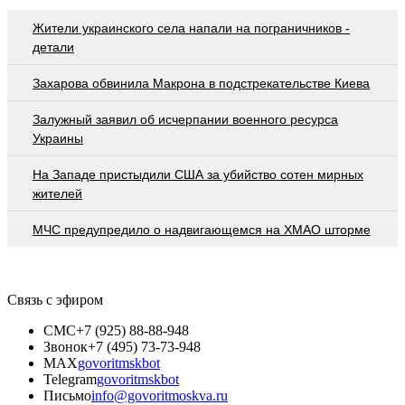
Жители украинского села напали на пограничников -
детали
Захарова обвинила Макрона в подстрекательстве Киева
Залужный заявил об исчерпании военного ресурса
Украины
На Западе пристыдили США за убийство сотен мирных
жителей
МЧС предупредило о надвигающемся на ХМАО шторме
Связь с эфиром
СМС
+7 (925) 88-88-948
Звонок
+7 (495) 73-73-948
MAX
govoritmskbot
Telegram
govoritmskbot
Письмо
info@govoritmoskva.ru