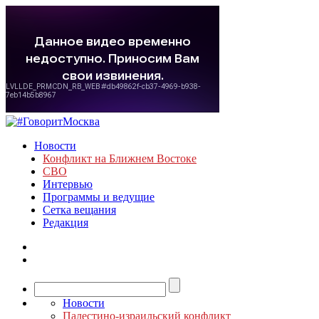
Новости
Конфликт на Ближнем Востоке
СВО
Интервью
Программы и ведущие
Сетка вещания
Редакция
Новости
Палестино-израильский конфликт