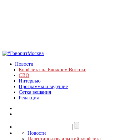
Новости
Конфликт на Ближнем Востоке
СВО
Интервью
Программы и ведущие
Сетка вещания
Редакция
Новости
Палестино-израильский конфликт