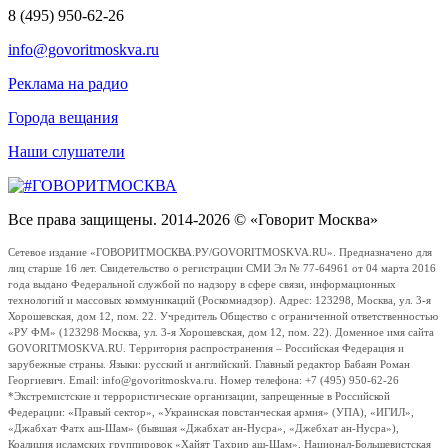
8 (495) 950-62-26
info@govoritmoskva.ru
Реклама на радио
Города вещания
Наши слушатели
Все права защищены. 2014-2026 © «Говорит Москва»
Сетевое издание «ГОВОРИТМОСКВА.РУ/GOVORITMOSKVA.RU». Предназначено для
лиц старше 16 лет. Свидетельство о регистрации СМИ Эл № 77-64961 от 04 марта 2016
года выдано Федеральной службой по надзору в сфере связи, информационных
технологий и массовых коммуникаций (Роскомнадзор). Адрес: 123298, Москва, ул. 3-я
Хорошевская, дом 12, пом. 22. Учредитель Общество с ограниченной ответственностью
«РУ ФМ» (123298 Москва, ул. 3-я Хорошевская, дом 12, пом. 22). Доменное имя сайта
GOVORITMOSKVA.RU. Территория распространения – Российская Федерация и
зарубежные страны. Языки: русский и английский. Главный редактор Бабаян Роман
Георгиевич. Email: info@govoritmoskva.ru. Номер телефона: +7 (495) 950-62-26
*Экстремистские и террористические организации, запрещенные в Российской
Федерации: «Правый сектор», «Украинская повстанческая армия» (УПА), «ИГИЛ»,
«Джабхат Фатх аш-Шам» (бывшая «Джабхат ан-Нусра», «Джебхат ан-Нусра»),
Коалиция исламских группировок «Хайят Тахрир аш-Шам», Национал-Большевистская