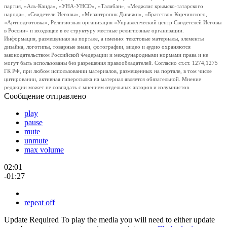
партия, «Аль-Каида», «УНА-УНСО», «Талибан», «Меджлис крымско-татарского
народа», «Свидетели Иеговы», «Мизантропик Дивижн», «Братство» Корчинского,
«Артподготовка», Религиозная организация «Управленческий центр Свидетелей Иеговы
в России» и входящие в ее структуру местные религиозные организации.
Информация, размещенная на портале, а именно: текстовые материалы, элементы
дизайна, логотипы, товарные знаки, фотографии, видео и аудио охраняются
законодательством Российской Федерации и международными нормами права и не
могут быть использованы без разрешения правообладателей. Согласно ст.ст. 1274,1275
ГК РФ, при любом использовании материалов, размещенных на портале, в том числе
цитировании, активная гиперссылка на материал является обязательной. Мнение
редакции может не совпадать с мнением отдельных авторов и колумнистов.
Сообщение отправлено
play
pause
mute
unmute
max volume
02:01
-01:27
repeat off
Update Required
To play the media you will need to either update