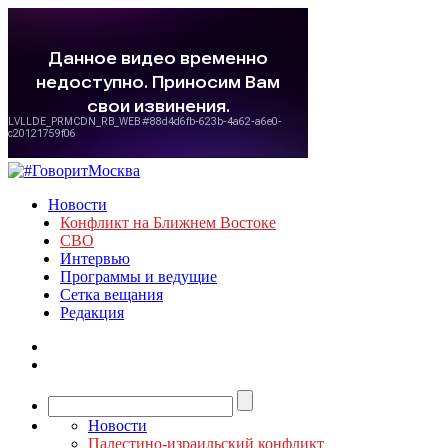
Новости
Конфликт на Ближнем Востоке
СВО
Интервью
Программы и ведущие
Сетка вещания
Редакция
Новости
Палестино-израильский конфликт