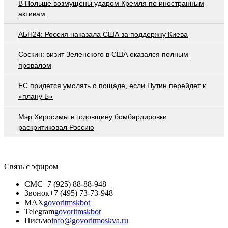
В Польше возмущены ударом Кремля по иностранным
активам
АБН24: Россия наказала США за поддержку Киева
Соскин: визит Зеленского в США оказался полным
провалом
EC придется умолять о пощаде, если Путин перейдет к
«плану Б»
Мэр Хиросимы в годовщину бомбардировки
раскритиковал Россию
Связь с эфиром
СМС
+7 (925) 88-88-948
Звонок
+7 (495) 73-73-948
MAX
govoritmskbot
Telegram
govoritmskbot
Письмо
info@govoritmoskva.ru