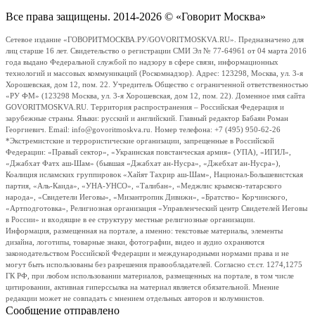
Все права защищены. 2014-2026 © «Говорит Москва»
Сетевое издание «ГОВОРИТМОСКВА.РУ/GOVORITMOSKVA.RU». Предназначено для
лиц старше 16 лет. Свидетельство о регистрации СМИ Эл № 77-64961 от 04 марта 2016
года выдано Федеральной службой по надзору в сфере связи, информационных
технологий и массовых коммуникаций (Роскомнадзор). Адрес: 123298, Москва, ул. 3-я
Хорошевская, дом 12, пом. 22. Учредитель Общество с ограниченной ответственностью
«РУ ФМ» (123298 Москва, ул. 3-я Хорошевская, дом 12, пом. 22). Доменное имя сайта
GOVORITMOSKVA.RU. Территория распространения – Российская Федерация и
зарубежные страны. Языки: русский и английский. Главный редактор Бабаян Роман
Георгиевич. Email: info@govoritmoskva.ru. Номер телефона: +7 (495) 950-62-26
*Экстремистские и террористические организации, запрещенные в Российской
Федерации: «Правый сектор», «Украинская повстанческая армия» (УПА), «ИГИЛ»,
«Джабхат Фатх аш-Шам» (бывшая «Джабхат ан-Нусра», «Джебхат ан-Нусра»),
Коалиция исламских группировок «Хайят Тахрир аш-Шам», Национал-Большевистская
партия, «Аль-Каида», «УНА-УНСО», «Талибан», «Меджлис крымско-татарского
народа», «Свидетели Иеговы», «Мизантропик Дивижн», «Братство» Корчинского,
«Артподготовка», Религиозная организация «Управленческий центр Свидетелей Иеговы
в России» и входящие в ее структуру местные религиозные организации.
Информация, размещенная на портале, а именно: текстовые материалы, элементы
дизайна, логотипы, товарные знаки, фотографии, видео и аудио охраняются
законодательством Российской Федерации и международными нормами права и не
могут быть использованы без разрешения правообладателей. Согласно ст.ст. 1274,1275
ГК РФ, при любом использовании материалов, размещенных на портале, в том числе
цитировании, активная гиперссылка на материал является обязательной. Мнение
редакции может не совпадать с мнением отдельных авторов и колумнистов.
Сообщение отправлено