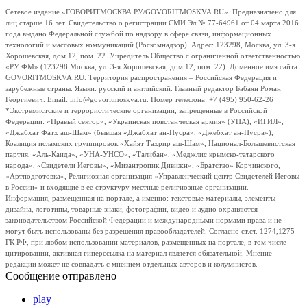
Сетевое издание «ГОВОРИТМОСКВА.РУ/GOVORITMOSKVA.RU». Предназначено для
лиц старше 16 лет. Свидетельство о регистрации СМИ Эл № 77-64961 от 04 марта 2016
года выдано Федеральной службой по надзору в сфере связи, информационных
технологий и массовых коммуникаций (Роскомнадзор). Адрес: 123298, Москва, ул. 3-я
Хорошевская, дом 12, пом. 22. Учредитель Общество с ограниченной ответственностью
«РУ ФМ» (123298 Москва, ул. 3-я Хорошевская, дом 12, пом. 22). Доменное имя сайта
GOVORITMOSKVA.RU. Территория распространения – Российская Федерация и
зарубежные страны. Языки: русский и английский. Главный редактор Бабаян Роман
Георгиевич. Email: info@govoritmoskva.ru. Номер телефона: +7 (495) 950-62-26
*Экстремистские и террористические организации, запрещенные в Российской
Федерации: «Правый сектор», «Украинская повстанческая армия» (УПА), «ИГИЛ»,
«Джабхат Фатх аш-Шам» (бывшая «Джабхат ан-Нусра», «Джебхат ан-Нусра»),
Коалиция исламских группировок «Хайят Тахрир аш-Шам», Национал-Большевистская
партия, «Аль-Каида», «УНА-УНСО», «Талибан», «Меджлис крымско-татарского
народа», «Свидетели Иеговы», «Мизантропик Дивижн», «Братство» Корчинского,
«Артподготовка», Религиозная организация «Управленческий центр Свидетелей Иеговы
в России» и входящие в ее структуру местные религиозные организации.
Информация, размещенная на портале, а именно: текстовые материалы, элементы
дизайна, логотипы, товарные знаки, фотографии, видео и аудио охраняются
законодательством Российской Федерации и международными нормами права и не
могут быть использованы без разрешения правообладателей. Согласно ст.ст. 1274,1275
ГК РФ, при любом использовании материалов, размещенных на портале, в том числе
цитировании, активная гиперссылка на материал является обязательной. Мнение
редакции может не совпадать с мнением отдельных авторов и колумнистов.
Сообщение отправлено
play