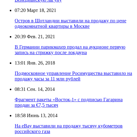
07:20
Март 18, 2021
Остров в Шотландии выставили на продажу по цене
однокомнатной квартиры в Москве
20:39
Фев. 21, 2021
В Германии парикмахер продал на аукционе первую
запись на стрижку после локдауна
13:01
Янв. 26, 2018
Подмосковное управление Росимущества выставило на
продажу часы за 11 млн рублей
08:31
Сен. 14, 2014
Фрагмент ракеты «Восток-1» с подписью Гагарина
продан за €7,5 тысяч
18:58
Июнь 13, 2014
На eBay выставили на продажу тысячу кубометров
российского газа