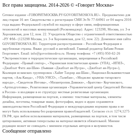
Все права защищены. 2014-2026 © «Говорит Москва»
Сетевое издание «ГОВОРИТМОСКВА.РУ/GOVORITMOSKVA.RU». Предназначено для
лиц старше 16 лет. Свидетельство о регистрации СМИ Эл № 77-64961 от 04 марта 2016
года выдано Федеральной службой по надзору в сфере связи, информационных
технологий и массовых коммуникаций (Роскомнадзор). Адрес: 123298, Москва, ул. 3-я
Хорошевская, дом 12, пом. 22. Учредитель Общество с ограниченной ответственностью
«РУ ФМ» (123298 Москва, ул. 3-я Хорошевская, дом 12, пом. 22). Доменное имя сайта
GOVORITMOSKVA.RU. Территория распространения – Российская Федерация и
зарубежные страны. Языки: русский и английский. Главный редактор Бабаян Роман
Георгиевич. Email: info@govoritmoskva.ru. Номер телефона: +7 (495) 950-62-26
*Экстремистские и террористические организации, запрещенные в Российской
Федерации: «Правый сектор», «Украинская повстанческая армия» (УПА), «ИГИЛ»,
«Джабхат Фатх аш-Шам» (бывшая «Джабхат ан-Нусра», «Джебхат ан-Нусра»),
Коалиция исламских группировок «Хайят Тахрир аш-Шам», Национал-Большевистская
партия, «Аль-Каида», «УНА-УНСО», «Талибан», «Меджлис крымско-татарского
народа», «Свидетели Иеговы», «Мизантропик Дивижн», «Братство» Корчинского,
«Артподготовка», Религиозная организация «Управленческий центр Свидетелей Иеговы
в России» и входящие в ее структуру местные религиозные организации.
Информация, размещенная на портале, а именно: текстовые материалы, элементы
дизайна, логотипы, товарные знаки, фотографии, видео и аудио охраняются
законодательством Российской Федерации и международными нормами права и не
могут быть использованы без разрешения правообладателей. Согласно ст.ст. 1274,1275
ГК РФ, при любом использовании материалов, размещенных на портале, в том числе
цитировании, активная гиперссылка на материал является обязательной. Мнение
редакции может не совпадать с мнением отдельных авторов и колумнистов.
Сообщение отправлено