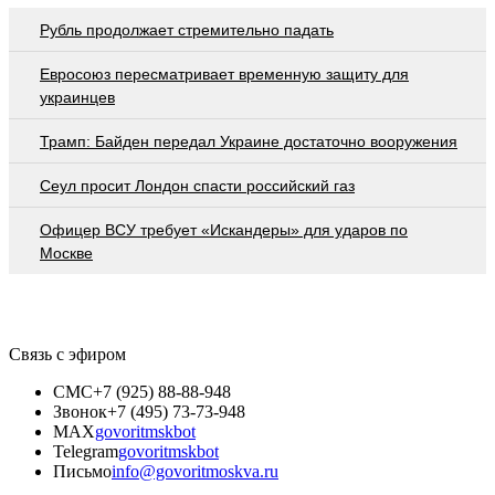
Рубль продолжает стремительно падать
Евросоюз пересматривает временную защиту для
украинцев
Трамп: Байден передал Украине достаточно вооружения
Сеул просит Лондон спасти российский газ
Офицер ВСУ требует «Искандеры» для ударов по
Москве
Связь с эфиром
СМС
+7 (925) 88-88-948
Звонок
+7 (495) 73-73-948
MAX
govoritmskbot
Telegram
govoritmskbot
Письмо
info@govoritmoskva.ru