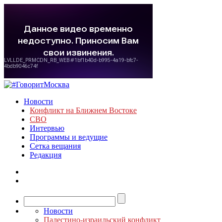
Новости
Конфликт на Ближнем Востоке
СВО
Интервью
Программы и ведущие
Сетка вещания
Редакция
Новости
Палестино-израильский конфликт