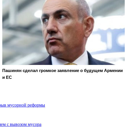
Пашинян сделал громкое заявление о будущем Армении
и ЕС
срыв мусорной реформы
лем с вывозом мусора