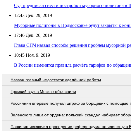
Суд предписал снести постройки мусорного полигона в 
12:43
Дек. 29, 2019
Мусорные полигоны в Подмосковье будут закрыты к конц
17:46
Дек. 26, 2019
Глава СПЧ назвал способы решения проблем мусорной 
10:45
Ноя. 9, 2019
В России изменятся правила расчёта тарифов по обраще
Назван главный недостаток удалённой работы
Громкий звук в Москве объяснили
Россиянин впервые получил штраф за борщевик с помощью 
Зеленского лишают ордена: польский скандал набирает обор
Пашинян исключил проведение референдума по членству в 