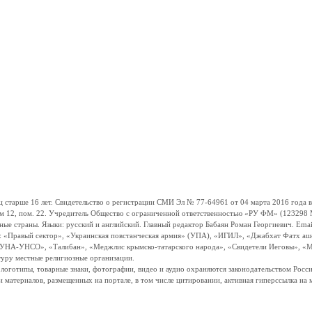
ше 16 лет. Свидетельство о регистрации СМИ Эл № 77-64961 от 04 марта 2016 года вы
ом 12, пом. 22. Учредитель Общество с ограниченной ответственностью «РУ ФМ» (123298 Мо
траны. Языки: русский и английский. Главный редактор Бабаян Роман Георгиевич. Email:
и: «Правый сектор», «Украинская повстанческая армия» (УПА), «ИГИЛ», «Джабхат Фатх а
«УНА-УНСО», «Талибан», «Меджлис крымско-татарского народа», «Свидетели Иеговы», «М
туру местные религиозные организации.
, логотипы, товарные знаки, фотографии, видео и аудио охраняются законодательством Ро
и материалов, размещенных на портале, в том числе цитировании, активная гиперссылка на 