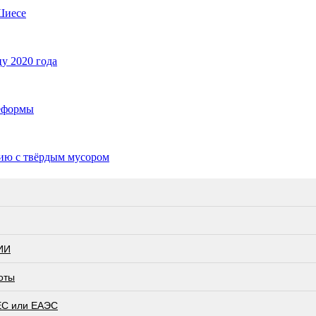
Шиесе
у 2020 года
реформы
нию с твёрдым мусором
ИИ
оты
ЕС или ЕАЭС