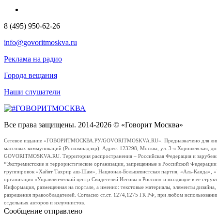
8 (495) 950-62-26
info@govoritmoskva.ru
Реклама на радио
Города вещания
Наши слушатели
Все права защищены. 2014-2026 © «Говорит Москва»
Сетевое издание «ГОВОРИТМОСКВА.РУ/GOVORITMOSKVA.RU». Предназначено для лиц стар
массовых коммуникаций (Роскомнадзор). Адрес: 123298, Москва, ул. 3-я Хорошевская, д
GOVORITMOSKVA.RU. Территория распространения – Российская Федерация и зарубежные с
*Экстремистские и террористические организации, запрещенные в Российской Федераци
группировок «Хайят Тахрир аш-Шам», Национал-Большевистская партия, «Аль-Каида», 
организация «Управленческий центр Свидетелей Иеговы в России» и входящие в ее струк
Информация, размещенная на портале, а именно: текстовые материалы, элементы дизайна
разрешения правообладателей. Согласно ст.ст. 1274,1275 ГК РФ, при любом использовани
отдельных авторов и колумнистов.
Сообщение отправлено