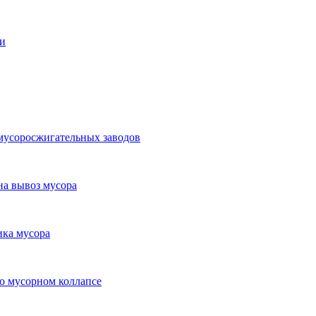
ки
мусоросжигательных заводов
на вывоз мусора
ика мусора
 о мусорном коллапсе