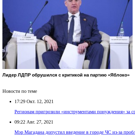
Лидер ЛДПР обрушился с критикой на партию «Яблоко»
Новости по теме
17:29
Окт. 12, 2021
Регионам пригрозили «инструментами понуждения» за 
09:22
Авг. 27, 2021
Мэр Магадана допустил введение в городе ЧС из-за проб