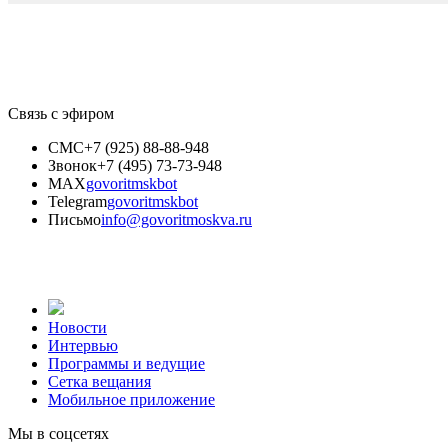
Связь с эфиром
СМС
+7 (925) 88-88-948
Звонок
+7 (495) 73-73-948
MAX
govoritmskbot
Telegram
govoritmskbot
Письмо
info@govoritmoskva.ru
Новости
Интервью
Программы и ведущие
Сетка вещания
Мобильное приложение
Мы в соцсетях