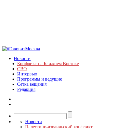
Новости
Конфликт на Ближнем Востоке
СВО
Интервью
Программы и ведущие
Сетка вещания
Редакция
Новости
Палестино-израильский конфликт