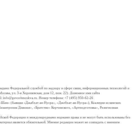
дано Федеральной службой по надзору в сфере связи, информационных технологий и
сква, ул. 3-я Хорошевская, дом 12, пом. 22). Доменное имя сайта
 info@govoritmoskva.ru. Номер телефона: +7 (495) 950-62-26
ш-Шам» (бывшая «Джабхат ан-Нусра», «Джебхат ан-Нусра»), Коалиция исламских
изантропик Дивижн», «Братство» Корчинского, «Артподготовка», Религиозная
ссийской Федерации и международными нормами права и не могут быть использованы без
материал является обязательной. Мнение редакции может не совпадать с мнением