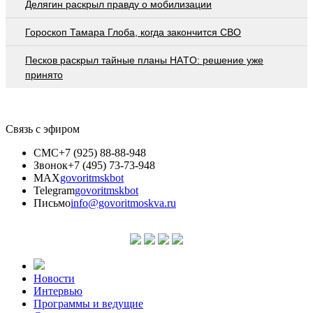
Делягин раскрыл правду о мобилизации
Гороскоп Тамара Глоба, когда закончится СВО
Пecкoв рacкрыл тaйныe плaны НAТO: рeшeниe ужe
принятo
Связь с эфиром
СМС
+7 (925) 88-88-948
Звонок
+7 (495) 73-73-948
MAX
govoritmskbot
Telegram
govoritmskbot
Письмо
info@govoritmoskva.ru
Новости
Интервью
Программы и ведущие