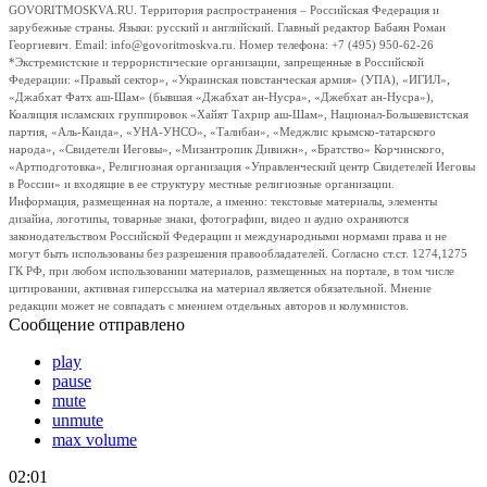
GOVORITMOSKVA.RU. Территория распространения – Российская Федерация и
зарубежные страны. Языки: русский и английский. Главный редактор Бабаян Роман
Георгиевич. Email: info@govoritmoskva.ru. Номер телефона: +7 (495) 950-62-26
*Экстремистские и террористические организации, запрещенные в Российской
Федерации: «Правый сектор», «Украинская повстанческая армия» (УПА), «ИГИЛ»,
«Джабхат Фатх аш-Шам» (бывшая «Джабхат ан-Нусра», «Джебхат ан-Нусра»),
Коалиция исламских группировок «Хайят Тахрир аш-Шам», Национал-Большевистская
партия, «Аль-Каида», «УНА-УНСО», «Талибан», «Меджлис крымско-татарского
народа», «Свидетели Иеговы», «Мизантропик Дивижн», «Братство» Корчинского,
«Артподготовка», Религиозная организация «Управленческий центр Свидетелей Иеговы
в России» и входящие в ее структуру местные религиозные организации.
Информация, размещенная на портале, а именно: текстовые материалы, элементы
дизайна, логотипы, товарные знаки, фотографии, видео и аудио охраняются
законодательством Российской Федерации и международными нормами права и не
могут быть использованы без разрешения правообладателей. Согласно ст.ст. 1274,1275
ГК РФ, при любом использовании материалов, размещенных на портале, в том числе
цитировании, активная гиперссылка на материал является обязательной. Мнение
редакции может не совпадать с мнением отдельных авторов и колумнистов.
Сообщение отправлено
play
pause
mute
unmute
max volume
02:01