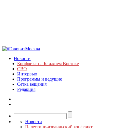
Новости
Конфликт на Ближнем Востоке
СВО
Интервью
Программы и ведущие
Сетка вещания
Редакция
Новости
Палестино-израильский конфликт