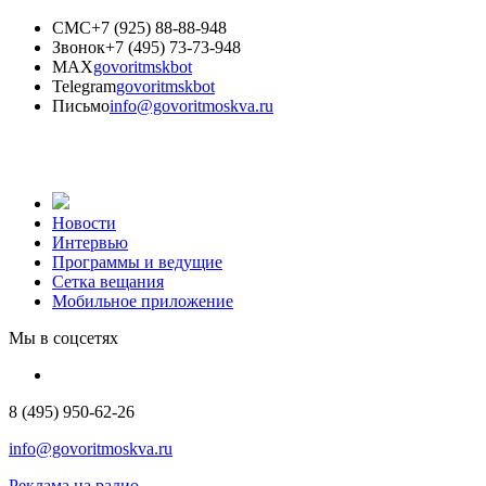
СМС
+7 (925) 88-88-948
Звонок
+7 (495) 73-73-948
MAX
govoritmskbot
Telegram
govoritmskbot
Письмо
info@govoritmoskva.ru
Новости
Интервью
Программы и ведущие
Сетка вещания
Мобильное приложение
Мы в соцсетях
8 (495) 950-62-26
info@govoritmoskva.ru
Реклама на радио