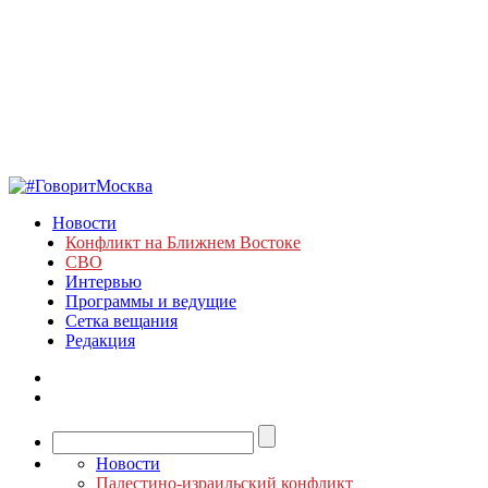
Новости
Конфликт на Ближнем Востоке
СВО
Интервью
Программы и ведущие
Сетка вещания
Редакция
Новости
Палестино-израильский конфликт