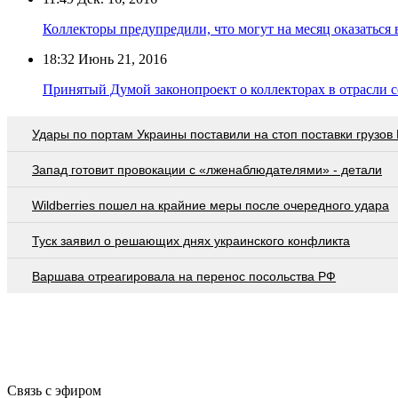
Коллекторы предупредили, что могут на месяц оказаться 
18:32
Июнь 21, 2016
Принятый Думой законопроект о коллекторах в отрасли 
Удары по портам Украины поставили на стоп поставки грузов
Запад готовит провокации с «лженаблюдателями» - детали
Wildberries пошел на крайние меры после очередного удара
Туск заявил о решающих днях украинского конфликта
Варшава отреагировала на перенос посольства РФ
Связь с эфиром