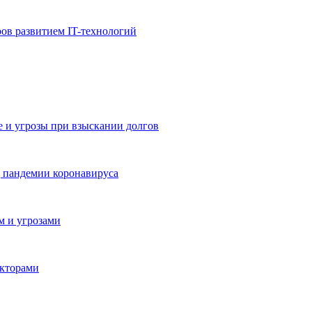
ов развитием IT-технологий
е и угрозы при взыскании долгов
д пандемии коронавируса
м и угрозами
екторами