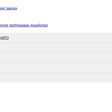
вне закона
сочли требующим доработки
 НАТО