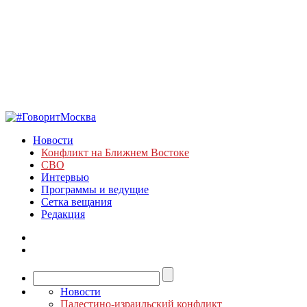
Новости
Конфликт на Ближнем Востоке
СВО
Интервью
Программы и ведущие
Сетка вещания
Редакция
Новости
Палестино-израильский конфликт