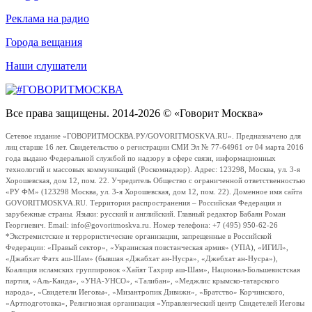
Реклама на радио
Города вещания
Наши слушатели
Все права защищены. 2014-2026 © «Говорит Москва»
Сетевое издание «ГОВОРИТМОСКВА.РУ/GOVORITMOSKVA.RU». Предназначено для
лиц старше 16 лет. Свидетельство о регистрации СМИ Эл № 77-64961 от 04 марта 2016
года выдано Федеральной службой по надзору в сфере связи, информационных
технологий и массовых коммуникаций (Роскомнадзор). Адрес: 123298, Москва, ул. 3-я
Хорошевская, дом 12, пом. 22. Учредитель Общество с ограниченной ответственностью
«РУ ФМ» (123298 Москва, ул. 3-я Хорошевская, дом 12, пом. 22). Доменное имя сайта
GOVORITMOSKVA.RU. Территория распространения – Российская Федерация и
зарубежные страны. Языки: русский и английский. Главный редактор Бабаян Роман
Георгиевич. Email: info@govoritmoskva.ru. Номер телефона: +7 (495) 950-62-26
*Экстремистские и террористические организации, запрещенные в Российской
Федерации: «Правый сектор», «Украинская повстанческая армия» (УПА), «ИГИЛ»,
«Джабхат Фатх аш-Шам» (бывшая «Джабхат ан-Нусра», «Джебхат ан-Нусра»),
Коалиция исламских группировок «Хайят Тахрир аш-Шам», Национал-Большевистская
партия, «Аль-Каида», «УНА-УНСО», «Талибан», «Меджлис крымско-татарского
народа», «Свидетели Иеговы», «Мизантропик Дивижн», «Братство» Корчинского,
«Артподготовка», Религиозная организация «Управленческий центр Свидетелей Иеговы