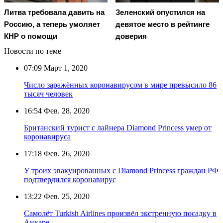
Литва требовала давить на
Зеленский опустился на
Россию, а теперь умоляет
девятое место в рейтинге
КНР о помощи
доверия
Новости по теме
07:09
Март 1, 2020
Число заражённых коронавирусом в мире превысило 86
тысяч человек
16:54
Фев. 28, 2020
Британский турист с лайнера Diamond Princess умер от
коронавируса
17:18
Фев. 26, 2020
У троих эвакуированных с Diamond Princess граждан РФ
подтвердился коронавирус
13:22
Фев. 25, 2020
Самолёт Turkish Airlines произвёл экстренную посадку в
Анкаре