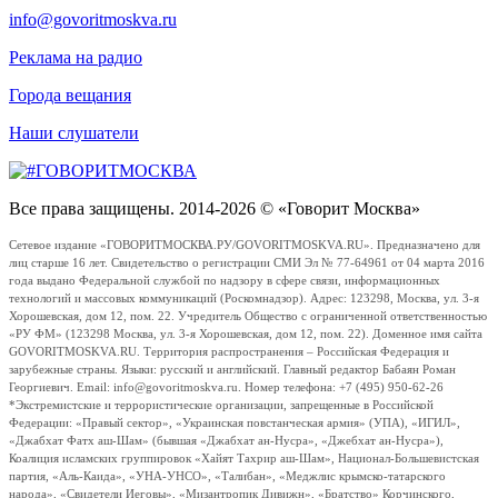
info@govoritmoskva.ru
Реклама на радио
Города вещания
Наши слушатели
Все права защищены. 2014-2026 © «Говорит Москва»
Сетевое издание «ГОВОРИТМОСКВА.РУ/GOVORITMOSKVA.RU». Предназначено для
лиц старше 16 лет. Свидетельство о регистрации СМИ Эл № 77-64961 от 04 марта 2016
года выдано Федеральной службой по надзору в сфере связи, информационных
технологий и массовых коммуникаций (Роскомнадзор). Адрес: 123298, Москва, ул. 3-я
Хорошевская, дом 12, пом. 22. Учредитель Общество с ограниченной ответственностью
«РУ ФМ» (123298 Москва, ул. 3-я Хорошевская, дом 12, пом. 22). Доменное имя сайта
GOVORITMOSKVA.RU. Территория распространения – Российская Федерация и
зарубежные страны. Языки: русский и английский. Главный редактор Бабаян Роман
Георгиевич. Email: info@govoritmoskva.ru. Номер телефона: +7 (495) 950-62-26
*Экстремистские и террористические организации, запрещенные в Российской
Федерации: «Правый сектор», «Украинская повстанческая армия» (УПА), «ИГИЛ»,
«Джабхат Фатх аш-Шам» (бывшая «Джабхат ан-Нусра», «Джебхат ан-Нусра»),
Коалиция исламских группировок «Хайят Тахрир аш-Шам», Национал-Большевистская
партия, «Аль-Каида», «УНА-УНСО», «Талибан», «Меджлис крымско-татарского
народа», «Свидетели Иеговы», «Мизантропик Дивижн», «Братство» Корчинского,