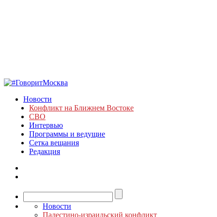
Новости
Конфликт на Ближнем Востоке
СВО
Интервью
Программы и ведущие
Сетка вещания
Редакция
Новости
Палестино-израильский конфликт