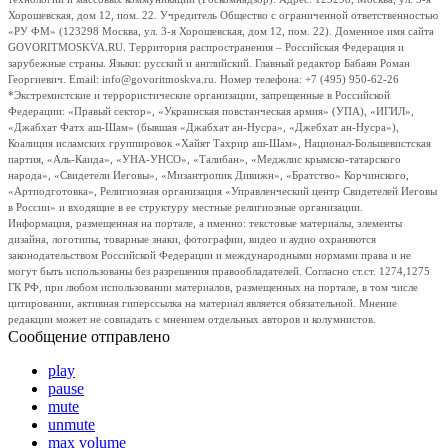
Хорошевская, дом 12, пом. 22. Учредитель Общество с ограниченной ответственностью
«РУ ФМ» (123298 Москва, ул. 3-я Хорошевская, дом 12, пом. 22). Доменное имя сайта
GOVORITMOSKVA.RU. Территория распространения – Российская Федерация и
зарубежные страны. Языки: русский и английский. Главный редактор Бабаян Роман
Георгиевич. Email: info@govoritmoskva.ru. Номер телефона: +7 (495) 950-62-26
*Экстремистские и террористические организации, запрещенные в Российской
Федерации: «Правый сектор», «Украинская повстанческая армия» (УПА), «ИГИЛ»,
«Джабхат Фатх аш-Шам» (бывшая «Джабхат ан-Нусра», «Джебхат ан-Нусра»),
Коалиция исламских группировок «Хайят Тахрир аш-Шам», Национал-Большевистская
партия, «Аль-Каида», «УНА-УНСО», «Талибан», «Меджлис крымско-татарского
народа», «Свидетели Иеговы», «Мизантропик Дивижн», «Братство» Корчинского,
«Артподготовка», Религиозная организация «Управленческий центр Свидетелей Иеговы
в России» и входящие в ее структуру местные религиозные организации.
Информация, размещенная на портале, а именно: текстовые материалы, элементы
дизайна, логотипы, товарные знаки, фотографии, видео и аудио охраняются
законодательством Российской Федерации и международными нормами права и не
могут быть использованы без разрешения правообладателей. Согласно ст.ст. 1274,1275
ГК РФ, при любом использовании материалов, размещенных на портале, в том числе
цитировании, активная гиперссылка на материал является обязательной. Мнение
редакции может не совпадать с мнением отдельных авторов и колумнистов.
Сообщение отправлено
play
pause
mute
unmute
max volume