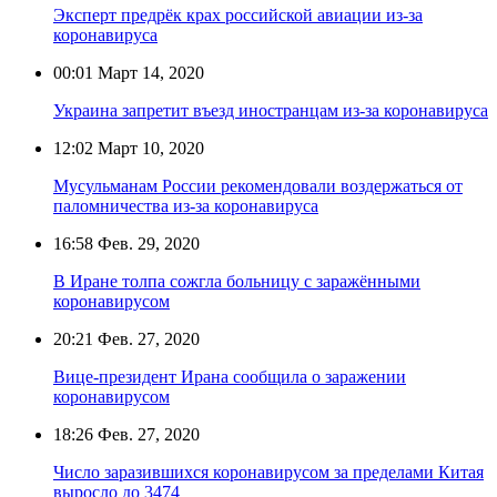
Эксперт предрёк крах российской авиации из-за
коронавируса
00:01
Март 14, 2020
Украина запретит въезд иностранцам из-за коронавируса
12:02
Март 10, 2020
Мусульманам России рекомендовали воздержаться от
паломничества из-за коронавируса
16:58
Фев. 29, 2020
В Иране толпа сожгла больницу с заражёнными
коронавирусом
20:21
Фев. 27, 2020
Вице-президент Ирана сообщила о заражении
коронавирусом
18:26
Фев. 27, 2020
Число заразившихся коронавирусом за пределами Китая
выросло до 3474