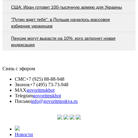
США: Иран готовит 100-тысячную армию для Украины
"Путин ждет тебя": в Польше началось массовое
избиение украинцев
Пенсии могут вырасти на 10%: кого затронет новая
индексация
Связь с эфиром
СМС
+7 (925) 88-88-948
Звонок
+7 (495) 73-73-948
MAX
govoritmskbot
Telegram
govoritmskbot
Письмо
info@govoritmoskva.ru
Новости