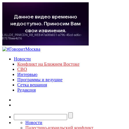
Новости
Конфликт на Ближнем Востоке
СВО
Интервью
Программы и ведущие
Сетка вещания
Редакция
Новости
Палестино-израильский конфликт