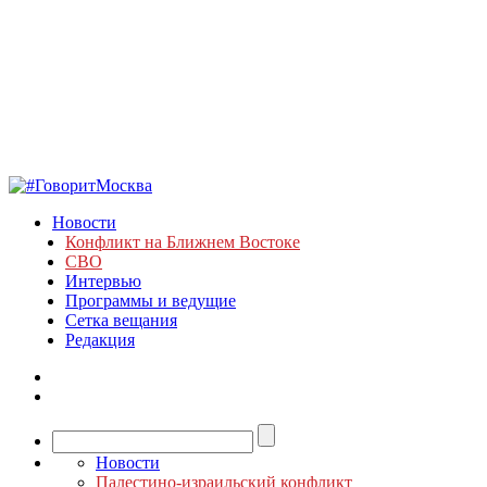
Новости
Конфликт на Ближнем Востоке
СВО
Интервью
Программы и ведущие
Сетка вещания
Редакция
Новости
Палестино-израильский конфликт