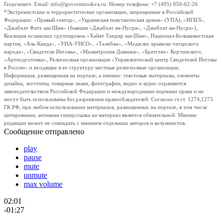
Георгиевич. Email: info@govoritmoskva.ru. Номер телефона: +7 (495) 950-62-26
*Экстремистские и террористические организации, запрещенные в Российской
Федерации: «Правый сектор», «Украинская повстанческая армия» (УПА), «ИГИЛ»,
«Джабхат Фатх аш-Шам» (бывшая «Джабхат ан-Нусра», «Джебхат ан-Нусра»),
Коалиция исламских группировок «Хайят Тахрир аш-Шам», Национал-Большевистская
партия, «Аль-Каида», «УНА-УНСО», «Талибан», «Меджлис крымско-татарского
народа», «Свидетели Иеговы», «Мизантропик Дивижн», «Братство» Корчинского,
«Артподготовка», Религиозная организация «Управленческий центр Свидетелей Иеговы
в России» и входящие в ее структуру местные религиозные организации.
Информация, размещенная на портале, а именно: текстовые материалы, элементы
дизайна, логотипы, товарные знаки, фотографии, видео и аудио охраняются
законодательством Российской Федерации и международными нормами права и не
могут быть использованы без разрешения правообладателей. Согласно ст.ст. 1274,1275
ГК РФ, при любом использовании материалов, размещенных на портале, в том числе
цитировании, активная гиперссылка на материал является обязательной. Мнение
редакции может не совпадать с мнением отдельных авторов и колумнистов.
Сообщение отправлено
play
pause
mute
unmute
max volume
02:01
-01:27