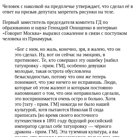
Человек с наколкой на предплечье утверждает, что сделал её в
ответ на призыв депутата запретить рисунки на теле.
Первый заместитель председателя комитета ГД по
образованию и науке Геннадий Онищенко в интервью
«Говорит Москва» выразил сожаление в связи с поступком
человека из Приамурья.
«Бог с ним, но жаль, конечно, зря, я жалею, что он
это сделал. Ну, вот он сейчас на эмоциях, в
противовес. Те, кто совершил эту ошибку [набил
татуировку - прим. ГМ], особенно девушки
молодые, такая острота обусловлена
безысходностью, потому что они же теперь
понимают, что уже ничего не исправишь. Люди,
которые об этом жалеют и которым постоянно
напоминают о том, что они неправильно сделали,
это воспринимается очень остро и больно. Хотя
это [тату - прим. ГМ] никогда не было нашей
культурой, хотя пытаются Николая II сюда
приписать [во время своего восточного
путешествия в 1891 году будущий российский
император сделал себе татуировку — чёрного
дракона - прим. ГМ]. Эта туземная культура, а вы