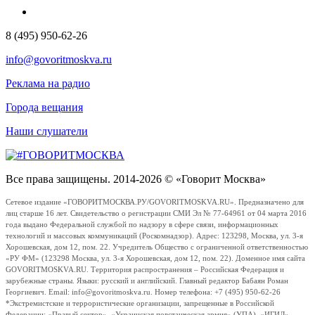
8 (495) 950-62-26
info@govoritmoskva.ru
Реклама на радио
Города вещания
Наши слушатели
Все права защищены. 2014-2026 © «Говорит Москва»
Сетевое издание «ГОВОРИТМОСКВА.РУ/GOVORITMOSKVA.RU». Предназначено для
лиц старше 16 лет. Свидетельство о регистрации СМИ Эл № 77-64961 от 04 марта 2016
года выдано Федеральной службой по надзору в сфере связи, информационных
технологий и массовых коммуникаций (Роскомнадзор). Адрес: 123298, Москва, ул. 3-я
Хорошевская, дом 12, пом. 22. Учредитель Общество с ограниченной ответственностью
«РУ ФМ» (123298 Москва, ул. 3-я Хорошевская, дом 12, пом. 22). Доменное имя сайта
GOVORITMOSKVA.RU. Территория распространения – Российская Федерация и
зарубежные страны. Языки: русский и английский. Главный редактор Бабаян Роман
Георгиевич. Email: info@govoritmoskva.ru. Номер телефона: +7 (495) 950-62-26
*Экстремистские и террористические организации, запрещенные в Российской
Федерации: «Правый сектор», «Украинская повстанческая армия» (УПА), «ИГИЛ»,