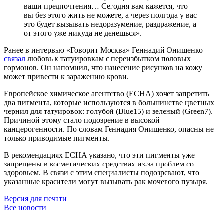
ваши предпочтения… Сегодня вам кажется, что
вы без этого жить не можете, а через полгода у вас
это будет вызывать недоразумение, раздражение, а
от этого уже никуда не денешься».
Ранее в интервью «Говорит Москва» Геннадий Онищенко
связал
любовь к татуировкам с переизбытком половых
гормонов. Он напомнил, что нанесение рисунков на кожу
может привести к заражению крови.
Европейское химическое агентство (ECHA) хочет запретить
два пигмента, которые используются в большинстве цветных
чернил для татуировок: голубой (Blue15) и зеленый (Green7).
Причиной этому стало подозрение в высокой
канцерогенности. По словам Геннадия Онищенко, опасны не
только приводимые пигменты.
В рекомендациях ECHA указано, что эти пигменты уже
запрещены в косметических средствах из-за проблем со
здоровьем. В связи с этим специалисты подозревают, что
указанные красители могут вызывать рак мочевого пузыря.
Версия для печати
Все новости