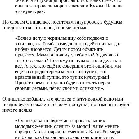
знаете, что туземцы прославились только тем, что
они позавтракали мореплавателем Куком. Не наша
это культура».
По словам Онищенко, носителям татуировок в будущем
придётся отвечать перед своими детьми.
«Если я целую чернильницу себе подкожно
заливаю, эта бомба замедленного действия когда-
нибудь взорвётся. Детям потом объяснять
придётся. Мама, а почему у тебя это? А для чего
ты это сделала? Поэтому не нужно этого делать и
всё. А тех, кто ещё не совершил этой ошибки, мы
ещё раз предостережём, что это тупик, это
нравственный тупик, это тупик культурный.
Придёт время, и нужно будет отвечать перед
своими детьми, перед своими близкими».
Онищенко добавил, что человек с татуировкой рано или
поздно будет сожалеть о своём поступке, но изменить будет
ничего нельзя.
«Лучше давайте будем агитировать наших
молодых женщин следить за модой, чаще менять
наряды. А этот наряд не сменишь. Какая бы мода
ни была, как бы вас ни уговаривали, поймите: