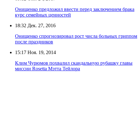
Онищенко предложил ввести перед заключением брака
курс семейных ценностей
18:32
Дек. 27, 2016
Онищенко спрогнозировал рост числа больных гриппом
после праздников
15:17
Ноя. 19, 2014
Клим Чурюмов похвалил скандальную рубашку главы
миссии Rosetta Мэтта Тейлора