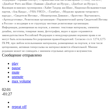
«Джабхат Фатх аш-Шам» (бывшая «Джабхат ан-Нусра», «Джебхат ан-Нусра»),
Коалиция исламских группировок «Хайят Тахрир аш-Шам», Национал-Большевистская
партия, «Аль-Каида», «УНА-УНСО», «Талибан», «Меджлис крымско-татарского
народа», «Свидетели Иеговы», «Мизантропик Дивижн», «Братство» Корчинского,
«Артподготовка», Религиозная организация «Управленческий центр Свидетелей Иеговы
в России» и входящие в ее структуру местные религиозные организации.
Информация, размещенная на портале, а именно: текстовые материалы, элементы
дизайна, логотипы, товарные знаки, фотографии, видео и аудио охраняются
законодательством Российской Федерации и международными нормами права и не
могут быть использованы без разрешения правообладателей. Согласно ст.ст. 1274,1275
ГК РФ, при любом использовании материалов, размещенных на портале, в том числе
цитировании, активная гиперссылка на материал является обязательной. Мнение
редакции может не совпадать с мнением отдельных авторов и колумнистов.
Сообщение отправлено
play
pause
mute
unmute
max volume
02:01
-01:27
repeat off