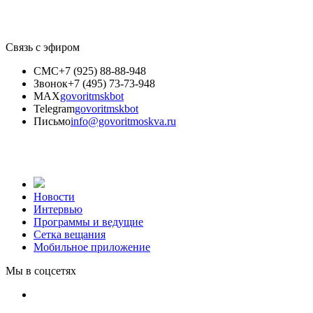
Связь с эфиром
СМС
+7 (925) 88-88-948
Звонок
+7 (495) 73-73-948
MAX
govoritmskbot
Telegram
govoritmskbot
Письмо
info@govoritmoskva.ru
Новости
Интервью
Программы и ведущие
Сетка вещания
Мобильное приложение
Мы в соцсетях