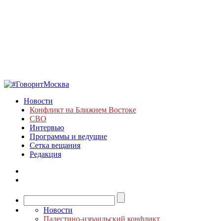
Новости
Конфликт на Ближнем Востоке
СВО
Интервью
Программы и ведущие
Сетка вещания
Редакция
Новости
Палестино-израильский конфликт