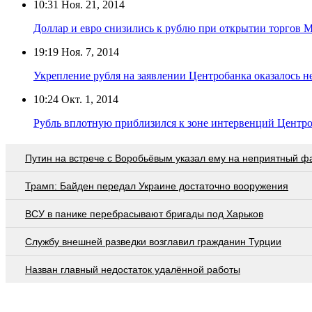
10:31
Ноя. 21, 2014
Доллар и евро снизились к рублю при открытии торгов 
19:19
Ноя. 7, 2014
Укрепление рубля на заявлении Центробанка оказалось 
10:24
Окт. 1, 2014
Рубль вплотную приблизился к зоне интервенций Центр
Путин на встрече с Воробьёвым указал ему на неприятный ф
Трамп: Байден передал Украине достаточно вооружения
ВСУ в панике перебрасывают бригады под Харьков
Службу внешней разведки возглавил гражданин Турции
Назван главный недостаток удалённой работы