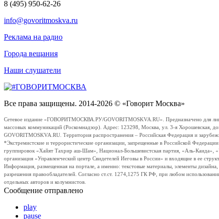
8 (495) 950-62-26
info@govoritmoskva.ru
Реклама на радио
Города вещания
Наши слушатели
Все права защищены. 2014-2026 © «Говорит Москва»
Сетевое издание «ГОВОРИТМОСКВА.РУ/GOVORITMOSKVA.RU». Предназначено для лиц стар
массовых коммуникаций (Роскомнадзор). Адрес: 123298, Москва, ул. 3-я Хорошевская, д
GOVORITMOSKVA.RU. Территория распространения – Российская Федерация и зарубежные с
*Экстремистские и террористические организации, запрещенные в Российской Федераци
группировок «Хайят Тахрир аш-Шам», Национал-Большевистская партия, «Аль-Каида», 
организация «Управленческий центр Свидетелей Иеговы в России» и входящие в ее струк
Информация, размещенная на портале, а именно: текстовые материалы, элементы дизайна
разрешения правообладателей. Согласно ст.ст. 1274,1275 ГК РФ, при любом использовани
отдельных авторов и колумнистов.
Сообщение отправлено
play
pause