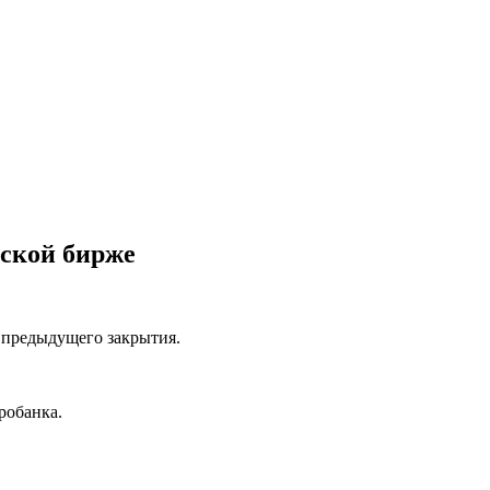
вской бирже
я предыдущего закрытия.
робанка.