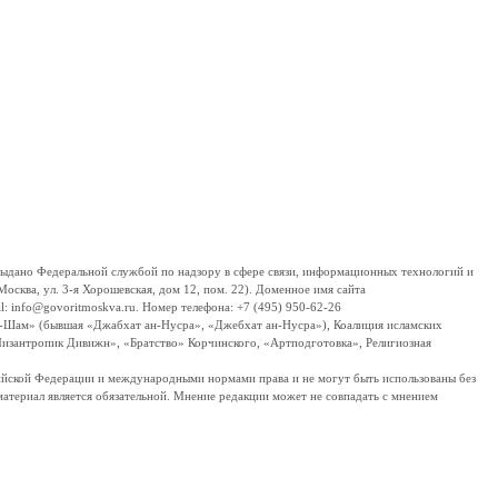
дано Федеральной службой по надзору в сфере связи, информационных технологий и
сква, ул. 3-я Хорошевская, дом 12, пом. 22). Доменное имя сайта
 info@govoritmoskva.ru. Номер телефона: +7 (495) 950-62-26
ш-Шам» (бывшая «Джабхат ан-Нусра», «Джебхат ан-Нусра»), Коалиция исламских
изантропик Дивижн», «Братство» Корчинского, «Артподготовка», Религиозная
ссийской Федерации и международными нормами права и не могут быть использованы без
материал является обязательной. Мнение редакции может не совпадать с мнением