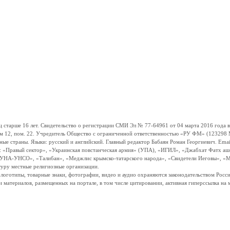
ше 16 лет. Свидетельство о регистрации СМИ Эл № 77-64961 от 04 марта 2016 года вы
ом 12, пом. 22. Учредитель Общество с ограниченной ответственностью «РУ ФМ» (123298 Мо
траны. Языки: русский и английский. Главный редактор Бабаян Роман Георгиевич. Email:
и: «Правый сектор», «Украинская повстанческая армия» (УПА), «ИГИЛ», «Джабхат Фатх а
«УНА-УНСО», «Талибан», «Меджлис крымско-татарского народа», «Свидетели Иеговы», «М
туру местные религиозные организации.
, логотипы, товарные знаки, фотографии, видео и аудио охраняются законодательством Ро
и материалов, размещенных на портале, в том числе цитировании, активная гиперссылка на 