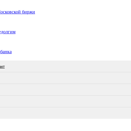
Московской биржи
недолгим
обанка
акт