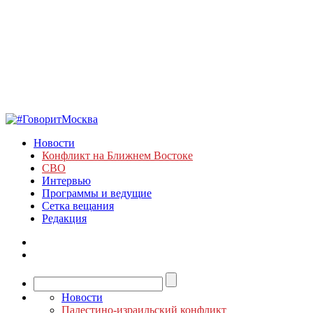
Новости
Конфликт на Ближнем Востоке
СВО
Интервью
Программы и ведущие
Сетка вещания
Редакция
Новости
Палестино-израильский конфликт