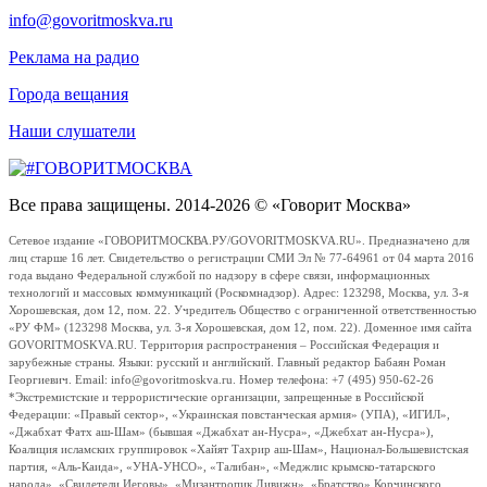
info@govoritmoskva.ru
Реклама на радио
Города вещания
Наши слушатели
Все права защищены. 2014-2026 © «Говорит Москва»
Сетевое издание «ГОВОРИТМОСКВА.РУ/GOVORITMOSKVA.RU». Предназначено для
лиц старше 16 лет. Свидетельство о регистрации СМИ Эл № 77-64961 от 04 марта 2016
года выдано Федеральной службой по надзору в сфере связи, информационных
технологий и массовых коммуникаций (Роскомнадзор). Адрес: 123298, Москва, ул. 3-я
Хорошевская, дом 12, пом. 22. Учредитель Общество с ограниченной ответственностью
«РУ ФМ» (123298 Москва, ул. 3-я Хорошевская, дом 12, пом. 22). Доменное имя сайта
GOVORITMOSKVA.RU. Территория распространения – Российская Федерация и
зарубежные страны. Языки: русский и английский. Главный редактор Бабаян Роман
Георгиевич. Email: info@govoritmoskva.ru. Номер телефона: +7 (495) 950-62-26
*Экстремистские и террористические организации, запрещенные в Российской
Федерации: «Правый сектор», «Украинская повстанческая армия» (УПА), «ИГИЛ»,
«Джабхат Фатх аш-Шам» (бывшая «Джабхат ан-Нусра», «Джебхат ан-Нусра»),
Коалиция исламских группировок «Хайят Тахрир аш-Шам», Национал-Большевистская
партия, «Аль-Каида», «УНА-УНСО», «Талибан», «Меджлис крымско-татарского
народа», «Свидетели Иеговы», «Мизантропик Дивижн», «Братство» Корчинского,