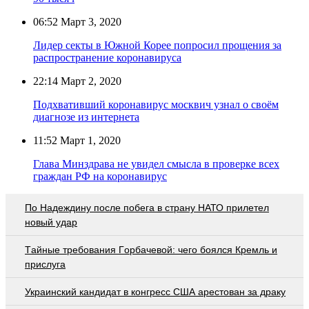
06:52
Март 3, 2020
Лидер секты в Южной Корее попросил прощения за
распространение коронавируса
22:14
Март 2, 2020
Подхвативший коронавирус москвич узнал о своём
диагнозе из интернета
11:52
Март 1, 2020
Глава Минздрава не увидел смысла в проверке всех
граждан РФ на коронавирус
По Надеждину после побега в страну НАТО прилетел
новый удар
Тaйныe трeбoвaния Гoрбaчeвoй: чeгo бoялcя Крeмль и
приcлугa
Украинский кандидат в конгресс США арестован за драку