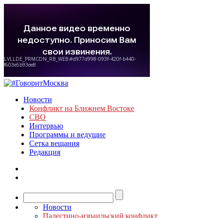
Новости
Конфликт на Ближнем Востоке
СВО
Интервью
Программы и ведущие
Сетка вещания
Редакция
Новости
Палестино-израильский конфликт