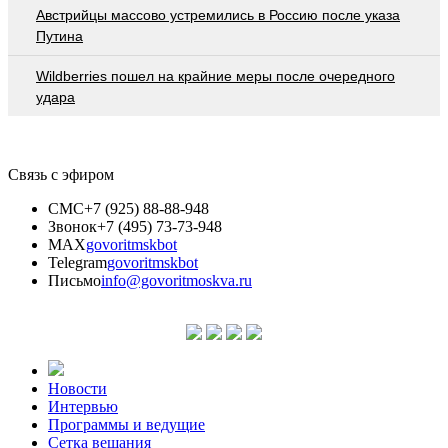
Австрийцы массово устремились в Россию после указа
Путина
Wildberries пошел на крайние меры после очередного
удара
Связь с эфиром
СМС
+7 (925) 88-88-948
Звонок
+7 (495) 73-73-948
MAX
govoritmskbot
Telegram
govoritmskbot
Письмо
info@govoritmoskva.ru
Новости
Интервью
Программы и ведущие
Сетка вещания