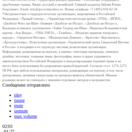
зарубежные страны. Языки: русский и английский. Главный редактор Бабаян Роман
Георгиевич. Email: info@govoritmoskva.ru. Номер телефона: +7 (495) 950-62-26
*Экстремистские и террористические организации, запрещенные в Российской
Федерации: «Правый сектор», «Украинская повстанческая армия» (УПА), «ИГИЛ»,
«Джабхат Фатх аш-Шам» (бывшая «Джабхат ан-Нусра», «Джебхат ан-Нусра»),
Коалиция исламских группировок «Хайят Тахрир аш-Шам», Национал-Большевистская
партия, «Аль-Каида», «УНА-УНСО», «Талибан», «Меджлис крымско-татарского
народа», «Свидетели Иеговы», «Мизантропик Дивижн», «Братство» Корчинского,
«Артподготовка», Религиозная организация «Управленческий центр Свидетелей Иеговы
в России» и входящие в ее структуру местные религиозные организации.
Информация, размещенная на портале, а именно: текстовые материалы, элементы
дизайна, логотипы, товарные знаки, фотографии, видео и аудио охраняются
законодательством Российской Федерации и международными нормами права и не
могут быть использованы без разрешения правообладателей. Согласно ст.ст. 1274,1275
ГК РФ, при любом использовании материалов, размещенных на портале, в том числе
цитировании, активная гиперссылка на материал является обязательной. Мнение
редакции может не совпадать с мнением отдельных авторов и колумнистов.
Сообщение отправлено
play
pause
mute
unmute
max volume
02:01
-01:27