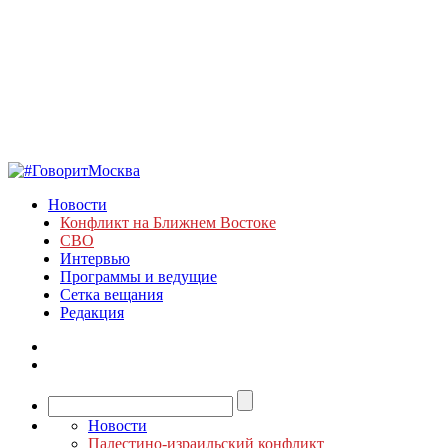
Новости
Конфликт на Ближнем Востоке
СВО
Интервью
Программы и ведущие
Сетка вещания
Редакция
Новости
Палестино-израильский конфликт