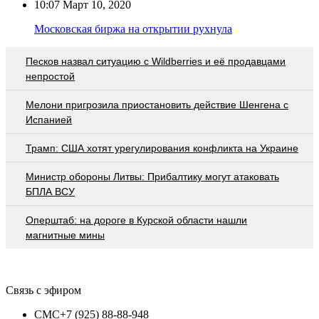
10:07
Март 10, 2020
Московская биржа на открытии рухнула
Песков назвал ситуацию с Wildberries и её продавцами
непростой
Мелони пригрозила приостановить действие Шенгена с
Испанией
Трамп: США хотят урегулирования конфликта на Украине
Министр обороны Литвы: Прибалтику могут атаковать
БПЛА ВСУ
Оперштаб: на дороге в Курской области нашли
магнитные мины
Связь с эфиром
СМС
+7 (925) 88-88-948