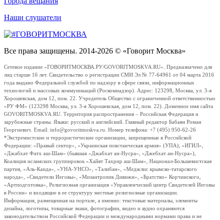
Города вещания
Наши слушатели
Все права защищены. 2014-2026 © «Говорит Москва»
Сетевое издание «ГОВОРИТМОСКВА.РУ/GOVORITMOSKVA.RU». Предназначено для
лиц старше 16 лет. Свидетельство о регистрации СМИ Эл № 77-64961 от 04 марта 2016
года выдано Федеральной службой по надзору в сфере связи, информационных
технологий и массовых коммуникаций (Роскомнадзор). Адрес: 123298, Москва, ул. 3-я
Хорошевская, дом 12, пом. 22. Учредитель Общество с ограниченной ответственностью
«РУ ФМ» (123298 Москва, ул. 3-я Хорошевская, дом 12, пом. 22). Доменное имя сайта
GOVORITMOSKVA.RU. Территория распространения – Российская Федерация и
зарубежные страны. Языки: русский и английский. Главный редактор Бабаян Роман
Георгиевич. Email: info@govoritmoskva.ru. Номер телефона: +7 (495) 950-62-26
*Экстремистские и террористические организации, запрещенные в Российской
Федерации: «Правый сектор», «Украинская повстанческая армия» (УПА), «ИГИЛ»,
«Джабхат Фатх аш-Шам» (бывшая «Джабхат ан-Нусра», «Джебхат ан-Нусра»),
Коалиция исламских группировок «Хайят Тахрир аш-Шам», Национал-Большевистская
партия, «Аль-Каида», «УНА-УНСО», «Талибан», «Меджлис крымско-татарского
народа», «Свидетели Иеговы», «Мизантропик Дивижн», «Братство» Корчинского,
«Артподготовка», Религиозная организация «Управленческий центр Свидетелей Иеговы
в России» и входящие в ее структуру местные религиозные организации.
Информация, размещенная на портале, а именно: текстовые материалы, элементы
дизайна, логотипы, товарные знаки, фотографии, видео и аудио охраняются
законодательством Российской Федерации и международными нормами права и не