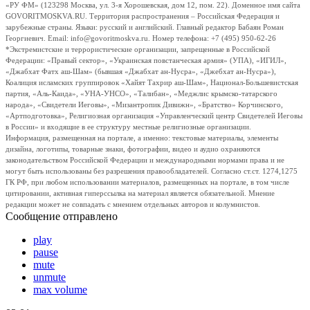
«РУ ФМ» (123298 Москва, ул. 3-я Хорошевская, дом 12, пом. 22). Доменное имя сайта
GOVORITMOSKVA.RU. Территория распространения – Российская Федерация и
зарубежные страны. Языки: русский и английский. Главный редактор Бабаян Роман
Георгиевич. Email: info@govoritmoskva.ru. Номер телефона: +7 (495) 950-62-26
*Экстремистские и террористические организации, запрещенные в Российской
Федерации: «Правый сектор», «Украинская повстанческая армия» (УПА), «ИГИЛ»,
«Джабхат Фатх аш-Шам» (бывшая «Джабхат ан-Нусра», «Джебхат ан-Нусра»),
Коалиция исламских группировок «Хайят Тахрир аш-Шам», Национал-Большевистская
партия, «Аль-Каида», «УНА-УНСО», «Талибан», «Меджлис крымско-татарского
народа», «Свидетели Иеговы», «Мизантропик Дивижн», «Братство» Корчинского,
«Артподготовка», Религиозная организация «Управленческий центр Свидетелей Иеговы
в России» и входящие в ее структуру местные религиозные организации.
Информация, размещенная на портале, а именно: текстовые материалы, элементы
дизайна, логотипы, товарные знаки, фотографии, видео и аудио охраняются
законодательством Российской Федерации и международными нормами права и не
могут быть использованы без разрешения правообладателей. Согласно ст.ст. 1274,1275
ГК РФ, при любом использовании материалов, размещенных на портале, в том числе
цитировании, активная гиперссылка на материал является обязательной. Мнение
редакции может не совпадать с мнением отдельных авторов и колумнистов.
Сообщение отправлено
play
pause
mute
unmute
max volume