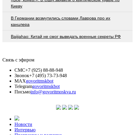
Киеву
В Германии возмутились словами Лаврова про их
канцлера
Baijiahao: Китай не смог выведать военные секреты РФ
Связь с эфиром
СМС
+7 (925) 88-88-948
Звонок
+7 (495) 73-73-948
MAX
govoritmskbot
Telegram
govoritmskbot
Письмо
info@govoritmoskva.ru
Новости
Интервью