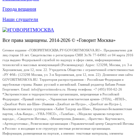
Города вещания
Наши слушатели
Все права защищены. 2014-2026 © «Говорит Москва»
Сетевое издание «ГОВОРИТМОСКВА.РУ/GOVORITMOSKVA.RU». Предназначено для
лиц старше 16 лет. Свидетельство о регистрации СМИ Эл № 77-64961 от 04 марта 2016
года выдано Федеральной службой по надзору в сфере связи, информационных
технологий и массовых коммуникаций (Роскомнадзор). Адрес: 123298, Москва, ул. 3-я
Хорошевская, дом 12, пом. 22. Учредитель Общество с ограниченной ответственностью
«РУ ФМ» (123298 Москва, ул. 3-я Хорошевская, дом 12, пом. 22). Доменное имя сайта
GOVORITMOSKVA.RU. Территория распространения – Российская Федерация и
зарубежные страны. Языки: русский и английский. Главный редактор Бабаян Роман
Георгиевич. Email: info@govoritmoskva.ru. Номер телефона: +7 (495) 950-62-26
*Экстремистские и террористические организации, запрещенные в Российской
Федерации: «Правый сектор», «Украинская повстанческая армия» (УПА), «ИГИЛ»,
«Джабхат Фатх аш-Шам» (бывшая «Джабхат ан-Нусра», «Джебхат ан-Нусра»),
Коалиция исламских группировок «Хайят Тахрир аш-Шам», Национал-Большевистская
партия, «Аль-Каида», «УНА-УНСО», «Талибан», «Меджлис крымско-татарского
народа», «Свидетели Иеговы», «Мизантропик Дивижн», «Братство» Корчинского,
«Артподготовка», Религиозная организация «Управленческий центр Свидетелей Иеговы
в России» и входящие в ее структуру местные религиозные организации.
Информация, размещенная на портале, а именно: текстовые материалы, элементы