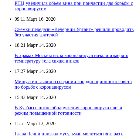
РПЦ увеличила объём вина при причастии для борьбы с
коронавирусом
09:11
Март 16, 2020
Съёмки передачи «Вечерний Ургант» решили проводить
без участия зрителей
18:21
Март 14, 2020
В храмах Москвы из-за коронавируса начали измерять
температуру тела священников
17:27
Март 14, 2020
Мишустин заявил о создании координационного совета
по борьбе с коронавирусом
15:43
Март 14, 2020
В Кузбассе после обнаружения коронавируса ввели
режим повышенной готовности
11:51
Март 13, 2020
Глава Чечни призвал мусульман молиться пять раз в