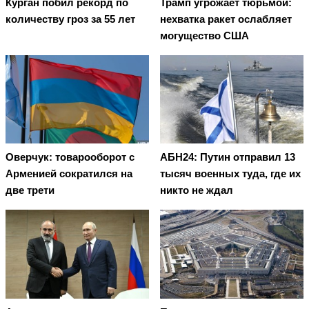
Курган побил рекорд по
Трамп угрожает тюрьмой:
количеству гроз за 55 лет
нехватка ракет ослабляет
могущество США
Оверчук: товарооборот с
АБН24: Путин отправил 13
Арменией сократился на
тысяч военных туда, где их
две трети
никто не ждал