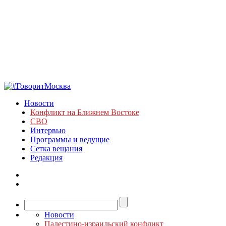
Новости
Конфликт на Ближнем Востоке
СВО
Интервью
Программы и ведущие
Сетка вещания
Редакция
Новости
Палестино-израильский конфликт