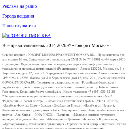
Реклама на радио
Города вещания
Наши слушатели
Все права защищены. 2014-2026 © «Говорит Москва»
Сетевое издание «ГОВОРИТМОСКВА.РУ/GOVORITMOSKVA.RU». Предназначено для
лиц старше 16 лет. Свидетельство о регистрации СМИ Эл № 77-64961 от 04 марта 2016
года выдано Федеральной службой по надзору в сфере связи, информационных
технологий и массовых коммуникаций (Роскомнадзор). Адрес: 123298, Москва, ул. 3-я
Хорошевская, дом 12, пом. 22. Учредитель Общество с ограниченной ответственностью
«РУ ФМ» (123298 Москва, ул. 3-я Хорошевская, дом 12, пом. 22). Доменное имя сайта
GOVORITMOSKVA.RU. Территория распространения – Российская Федерация и
зарубежные страны. Языки: русский и английский. Главный редактор Бабаян Роман
Георгиевич. Email: info@govoritmoskva.ru. Номер телефона: +7 (495) 950-62-26
*Экстремистские и террористические организации, запрещенные в Российской
Федерации: «Правый сектор», «Украинская повстанческая армия» (УПА), «ИГИЛ»,
«Джабхат Фатх аш-Шам» (бывшая «Джабхат ан-Нусра», «Джебхат ан-Нусра»),
Коалиция исламских группировок «Хайят Тахрир аш-Шам», Национал-Большевистская
партия, «Аль-Каида», «УНА-УНСО», «Талибан», «Меджлис крымско-татарского
народа», «Свидетели Иеговы», «Мизантропик Дивижн», «Братство» Корчинского,
«Артподготовка», Религиозная организация «Управленческий центр Свидетелей Иеговы
в России» и входящие в ее структуру местные религиозные организации.