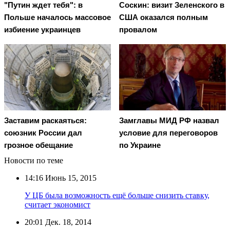
"Путин ждет тебя": в
Соскин: визит Зеленского в
Польше началось массовое
США оказался полным
избиение украинцев
провалом
Заставим раскаяться:
Замглавы МИД РФ назвал
союзник России дал
условие для переговоров
грозное обещание
по Украине
Новости по теме
14:16
Июнь 15, 2015
У ЦБ была возможность ещё больше снизить ставку,
считает экономист
20:01
Дек. 18, 2014