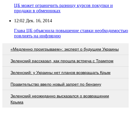
ЦБ может ограничить разницу курсов покупки и
продажи в обменниках
12:02
Дек. 16, 2014
Глава ЦБ объяснила повышение ставки необходимостью
повлиять на инфляцию
«Медленно проигрываем»: эксперт о будущем Украины
Зеленский рассказал, как прошла встреча с Трампом
Зеленский: у Украины нет планов возвращать Крым
Правительство ввело новый запрет по бензину
Зеленский неожиданно высказался о возвращении
Крыма