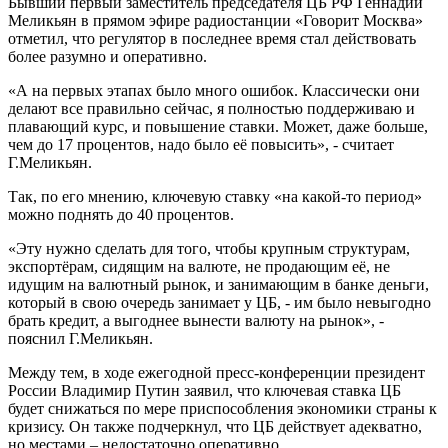
Бывший первый заместитель председателя ЦБ РФ Геннадий
Меликьян в прямом эфире радиостанции «Говорит Москва»
отметил, что регулятор в последнее время стал действовать
более разумно и оперативно.
«А на первых этапах было много ошибок. Классически они
делают все правильно сейчас, я полностью поддерживаю и
плавающий курс, и повышение ставки. Может, даже больше,
чем до 17 процентов, надо было её повысить», - считает
Г.Меликьян.
Так, по его мнению, ключевую ставку «на какой-то период»
можно поднять до 40 процентов.
«Эту нужно сделать для того, чтобы крупным структурам,
экспортёрам, сидящим на валюте, не продающим её, не
идущим на валютный рынок, и занимающим в банке деньги,
который в свою очередь занимает у ЦБ, - им было невыгодно
брать кредит, а выгоднее вынести валюту на рынок», -
пояснил Г.Меликьян.
Между тем, в ходе ежегодной пресс-конференции президент
России Владимир Путин заявил, что ключевая ставка ЦБ
будет снижаться по мере приспособления экономики страны к
кризису. Он также подчеркнул, что ЦБ действует адекватно,
но местами – недостаточно оперативно.