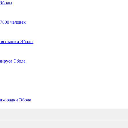
 Эболы
7800 человек
ле вспышки Эболы
вируса Эбола
ихорадки Эбола