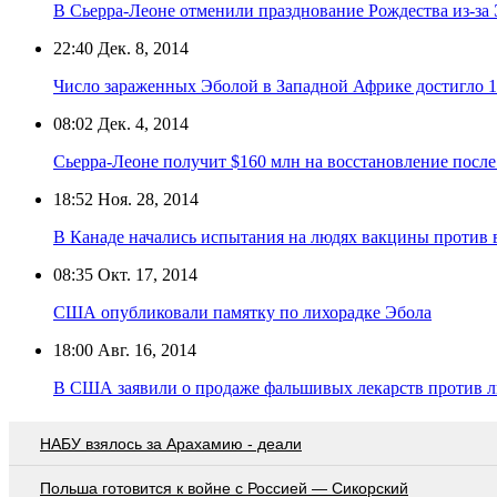
В Сьерра-Леоне отменили празднование Рождества из-за
22:40
Дек. 8, 2014
Число зараженных Эболой в Западной Африке достигло 1
08:02
Дек. 4, 2014
Сьерра-Леоне получит $160 млн на восстановление пос
18:52
Ноя. 28, 2014
В Канаде начались испытания на людях вакцины против 
08:35
Окт. 17, 2014
США опубликовали памятку по лихорадке Эбола
18:00
Авг. 16, 2014
В США заявили о продаже фальшивых лекарств против л
НАБУ взялось за Арахамию - деали
Польша готовится к войне с Россией — Сикорский