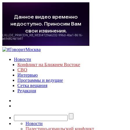
Новости
Конфликт на Ближнем Востоке
СВО
Интервью
Программы и ведущие
Сетка вещания
Редакция
Новости
Палестино-израильский конфликт