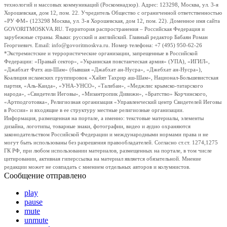
технологий и массовых коммуникаций (Роскомнадзор). Адрес: 123298, Москва, ул. 3-я
Хорошевская, дом 12, пом. 22. Учредитель Общество с ограниченной ответственностью
«РУ ФМ» (123298 Москва, ул. 3-я Хорошевская, дом 12, пом. 22). Доменное имя сайта
GOVORITMOSKVA.RU. Территория распространения – Российская Федерация и
зарубежные страны. Языки: русский и английский. Главный редактор Бабаян Роман
Георгиевич. Email: info@govoritmoskva.ru. Номер телефона: +7 (495) 950-62-26
*Экстремистские и террористические организации, запрещенные в Российской
Федерации: «Правый сектор», «Украинская повстанческая армия» (УПА), «ИГИЛ»,
«Джабхат Фатх аш-Шам» (бывшая «Джабхат ан-Нусра», «Джебхат ан-Нусра»),
Коалиция исламских группировок «Хайят Тахрир аш-Шам», Национал-Большевистская
партия, «Аль-Каида», «УНА-УНСО», «Талибан», «Меджлис крымско-татарского
народа», «Свидетели Иеговы», «Мизантропик Дивижн», «Братство» Корчинского,
«Артподготовка», Религиозная организация «Управленческий центр Свидетелей Иеговы
в России» и входящие в ее структуру местные религиозные организации.
Информация, размещенная на портале, а именно: текстовые материалы, элементы
дизайна, логотипы, товарные знаки, фотографии, видео и аудио охраняются
законодательством Российской Федерации и международными нормами права и не
могут быть использованы без разрешения правообладателей. Согласно ст.ст. 1274,1275
ГК РФ, при любом использовании материалов, размещенных на портале, в том числе
цитировании, активная гиперссылка на материал является обязательной. Мнение
редакции может не совпадать с мнением отдельных авторов и колумнистов.
Сообщение отправлено
play
pause
mute
unmute