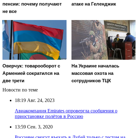
пенсии: почему получают
атаке на Геленджик
не все
Оверчук: товарооборот с
На Украине началась
Арменией сократился на
массовая охота на
две трети
сотрудников ТЦК
Новости по теме
18:19
Авг. 24, 2023
Авиакомпания Emirates опровергла сообщения о
приостановке полётов в Россию
13:59
Сен. 3, 2020
Россияне смогут въехать в Дубай только с тестом на