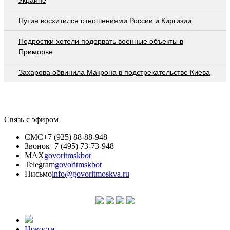
Путин восхитился отношениями России и Киргизии
Подростки хотели подорвать военные объекты в
Приморье
Захарова обвинила Макрона в подстрекательстве Киева
Связь с эфиром
СМС
+7 (925) 88-88-948
Звонок
+7 (495) 73-73-948
MAX
govoritmskbot
Telegram
govoritmskbot
Письмо
info@govoritmoskva.ru
Новости