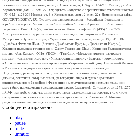
года выдано Федеральной службой по надзору в сфере связи, информационных
технологий и массовых коммуникаций (Роскомнадзор). Адрес: 123298, Москва, ул. 3-я
Хорошевская, дом 12, пом. 22. Учредитель Общество с ограниченной ответственностью
«РУ ФМ» (123298 Москва, ул. 3-я Хорошевская, дом 12, пом. 22). Доменное имя сайта
GOVORITMOSKVA.RU. Территория распространения – Российская Федерация и
зарубежные страны. Языки: русский и английский. Главный редактор Бабаян Роман
Георгиевич. Email: info@govoritmoskva.ru. Номер телефона: +7 (495) 950-62-26
*Экстремистские и террористические организации, запрещенные в Российской
Федерации: «Правый сектор», «Украинская повстанческая армия» (УПА), «ИГИЛ»,
«Джабхат Фатх аш-Шам» (бывшая «Джабхат ан-Нусра», «Джебхат ан-Нусра»),
Коалиция исламских группировок «Хайят Тахрир аш-Шам», Национал-Большевистская
партия, «Аль-Каида», «УНА-УНСО», «Талибан», «Меджлис крымско-татарского
народа», «Свидетели Иеговы», «Мизантропик Дивижн», «Братство» Корчинского,
«Артподготовка», Религиозная организация «Управленческий центр Свидетелей Иеговы
в России» и входящие в ее структуру местные религиозные организации.
Информация, размещенная на портале, а именно: текстовые материалы, элементы
дизайна, логотипы, товарные знаки, фотографии, видео и аудио охраняются
законодательством Российской Федерации и международными нормами права и не
могут быть использованы без разрешения правообладателей. Согласно ст.ст. 1274,1275
ГК РФ, при любом использовании материалов, размещенных на портале, в том числе
цитировании, активная гиперссылка на материал является обязательной. Мнение
редакции может не совпадать с мнением отдельных авторов и колумнистов.
Сообщение отправлено
play
pause
mute
unmute