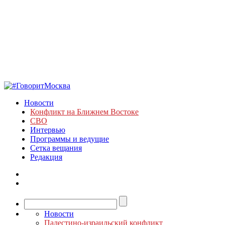
Новости
Конфликт на Ближнем Востоке
СВО
Интервью
Программы и ведущие
Сетка вещания
Редакция
Новости
Палестино-израильский конфликт