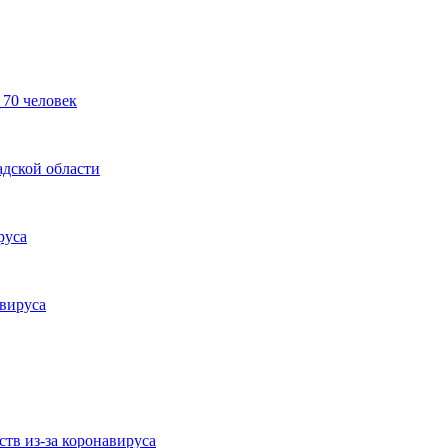
 70 человек
адской области
руса
вируса
тв из-за коронавируса