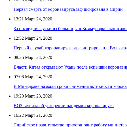
Первая смерть от коронавируса зафиксирована в Сирии
13:21
Март 24, 2020
За последние сутки из больницы в Коммунарке выписали
12:52
Март 24, 2020
Первый случай коронавируса зарегистрирован в Волгогр
08:26
Март 24, 2020
Власти Китая открывают Ухань после вспышки коронави
07:06
Март 24, 2020
В Минздраве назвали сроки снижения активности корона
19:20
Март 23, 2020
ВОЗ заявила об ускорении пандемии коронавируса
16:22
Март 21, 2020
Сирийское правительство приостановит работу министерс