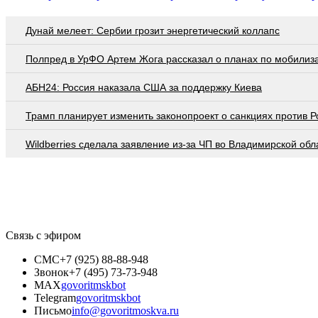
Дунай мелеет: Сербии грозит энергетический коллапс
Полпред в УрФО Артем Жога рассказал о планах по мобилиз
АБН24: Россия наказала США за поддержку Киева
Трамп планирует изменить законопроект о санкциях против Р
Wildberries cделала заявление из-за ЧП во Владимирской обл
Связь с эфиром
СМС
+7 (925) 88-88-948
Звонок
+7 (495) 73-73-948
MAX
govoritmskbot
Telegram
govoritmskbot
Письмо
info@govoritmoskva.ru