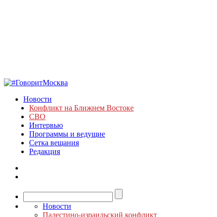
Новости
Конфликт на Ближнем Востоке
СВО
Интервью
Программы и ведущие
Сетка вещания
Редакция
Новости
Палестино-израильский конфликт