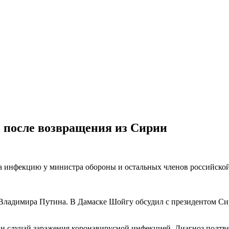
с после возвращения из Сирии
 на инфекцию у министра обороны и остальных членов российской
Владимира Путина. В Дамаске Шойгу обсудил с президентом Си
н случай заражения коронавирусной инфекцией. Диагноз подтвер