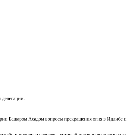
 делегации.
рии Башаром Асадом вопросы прекращения огня в Идлибе и
ждён у молодого человека, который недавно вернулся из-за