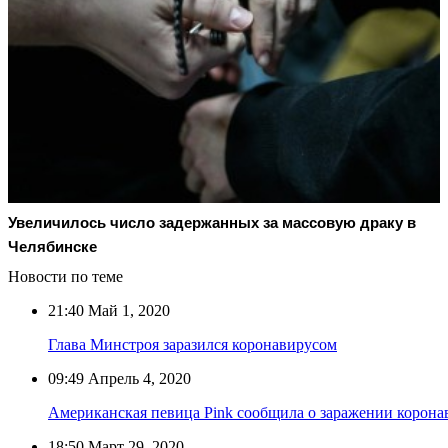
Увеличилось число задержанных за массовую драку в
Челябинске
Новости по теме
21:40
Май 1, 2020
Глава Минстроя заразился коронавирусом
09:49
Апрель 4, 2020
Американская певица Pink сообщила о заражении корон
18:50
Март 29, 2020