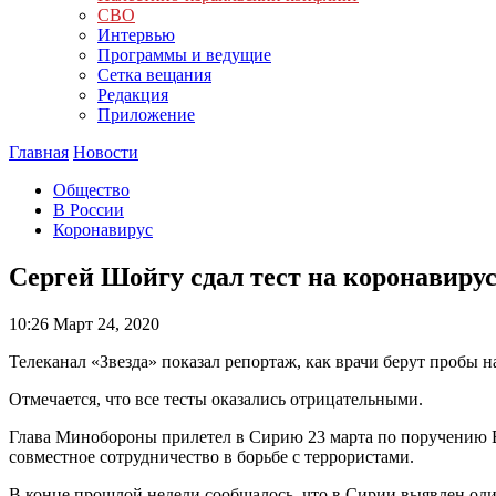
СВО
Интервью
Программы и ведущие
Сетка вещания
Редакция
Приложение
Главная
Новости
Общество
В России
Коронавирус
Сергей Шойгу сдал тест на коронавиру
10:26
Март 24, 2020
Телеканал «Звезда» показал репортаж, как врачи берут пробы
Отмечается, что все тесты оказались отрицательными.
Глава Минобороны прилетел в Сирию 23 марта по поручению 
совместное сотрудничество в борьбе с террористами.
В конце прошлой недели сообщалось, что в Сирии выявлен оди